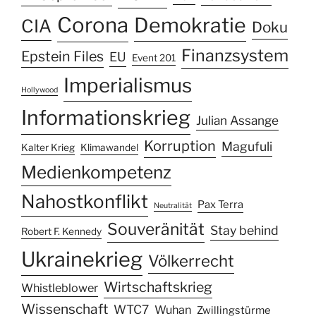
Corona
Demokratie
CIA
Doku
Finanzsystem
Epstein Files
EU
Event 201
Imperialismus
Hollywood
Informationskrieg
Julian Assange
Korruption
Magufuli
Kalter Krieg
Klimawandel
Medienkompetenz
Nahostkonflikt
Pax Terra
Neutralität
Souveränität
Stay behind
Robert F. Kennedy
Ukrainekrieg
Völkerrecht
Wirtschaftskrieg
Whistleblower
Wissenschaft
WTC7
Wuhan
Zwillingstürme