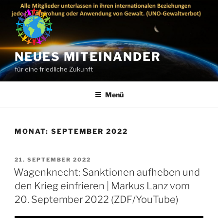
Zum
Inhalt
springen
NEUES MITEINANDER
für eine friedliche Zukunft
Menü
MONAT:
SEPTEMBER 2022
VERÖFFENTLICHT
21. SEPTEMBER 2022
AM
Wagenknecht: Sanktionen aufheben und
den Krieg einfrieren | Markus Lanz vom
20. September 2022 (ZDF/YouTube)