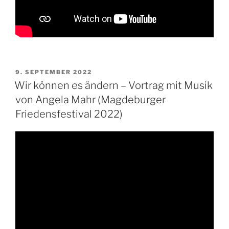
VERÖFFENTLICHT
9. SEPTEMBER 2022
AM
Wir können es ändern – Vortrag mit Musik
von Angela Mahr (Magdeburger
Friedensfestival 2022)