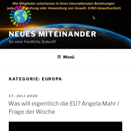
Zum
Inhalt
springen
NEUES MITEINANDER
für eine friedliche Zukunft
Menü
KATEGORIE:
EUROPA
VERÖFFENTLICHT
17. JULI 2026
AM
Was will eigentlich die EU? Angela Mahr /
Frage der Woche