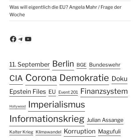
Was will eigentlich die EU? Angela Mahr / Frage der
Woche
Facebook
Telegram
YouTube
Berlin
11. September
Bundeswehr
BGE
Corona
Demokratie
CIA
Doku
Finanzsystem
Epstein Files
EU
Event 201
Imperialismus
Hollywood
Informationskrieg
Julian Assange
Korruption
Magufuli
Kalter Krieg
Klimawandel