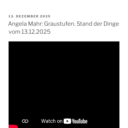
VERÖFFENTLICHT
13. DEZEMBER 2025
AM
Angela Mahr: Graustufen. Stand der Dinge
vom 13.12.2025