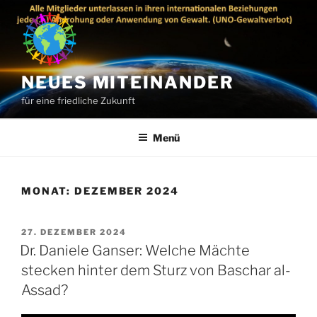
Zum
Inhalt
springen
NEUES MITEINANDER
für eine friedliche Zukunft
Menü
MONAT:
DEZEMBER 2024
VERÖFFENTLICHT
27. DEZEMBER 2024
AM
Dr. Daniele Ganser: Welche Mächte
stecken hinter dem Sturz von Baschar al-
Assad?