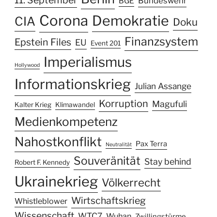
Bundeswehr
BGE
Corona
Demokratie
CIA
Doku
Finanzsystem
Epstein Files
EU
Event 201
Imperialismus
Hollywood
Informationskrieg
Julian Assange
Korruption
Magufuli
Kalter Krieg
Klimawandel
Medienkompetenz
Nahostkonflikt
Pax Terra
Neutralität
Souveränität
Stay behind
Robert F. Kennedy
Ukrainekrieg
Völkerrecht
Wirtschaftskrieg
Whistleblower
Wissenschaft
WTC7
Wuhan
Zwillingstürme