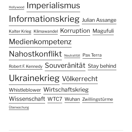
Imperialismus
Hollywood
Informationskrieg
Julian Assange
Korruption
Magufuli
Kalter Krieg
Klimawandel
Medienkompetenz
Nahostkonflikt
Pax Terra
Neutralität
Souveränität
Stay behind
Robert F. Kennedy
Ukrainekrieg
Völkerrecht
Wirtschaftskrieg
Whistleblower
Wissenschaft
WTC7
Wuhan
Zwillingstürme
Überwachung