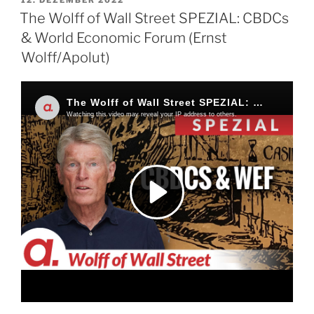
12. DEZEMBER 2022
AM
The Wolff of Wall Street SPEZIAL: CBDCs
& World Economic Forum (Ernst
Wolff/Apolut)