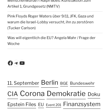
Menschenwürde?! Ralph Boes: Kunstaktion zum
Artikel 1, Grundgesetz (NMTV)
Pink Floyds Roger Waters über 9/11, JFK, Gaza und
warum die Israel-Lobby versucht, ihn zu zerstören
(Tucker Carlson)
Was will eigentlich die EU? Angela Mahr / Frage der
Woche
Facebook
Telegram
YouTube
Berlin
11. September
Bundeswehr
BGE
Corona
Demokratie
CIA
Doku
Finanzsystem
Epstein Files
EU
Event 201