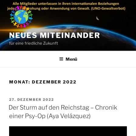
Zum
Inhalt
springen
NEUES MITEINANDER
für eine friedliche Zukunft
Menü
MONAT:
DEZEMBER 2022
VERÖFFENTLICHT
27. DEZEMBER 2022
AM
Der Sturm auf den Reichstag – Chronik
einer Psy-Op (Aya Velázquez)