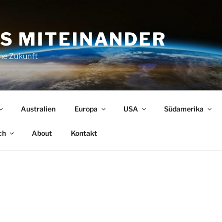
S MITEINANDER
che Zukunft
Australien
Europa
USA
Südamerika
ch
About
Kontakt