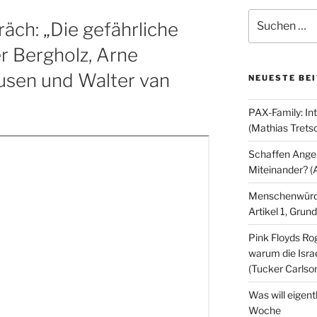
Suchen
ch: „Die gefährliche
nach:
er Bergholz, Arne
usen und Walter van
NEUESTE BE
PAX-Family: In
(Mathias Trets
Schaffen Angeb
Miteinander? (
Menschenwürde
Artikel 1, Gru
Pink Floyds Ro
warum die Israe
(Tucker Carlso
Was will eigent
Woche