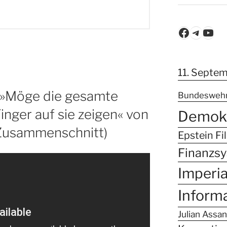
Faceboo
Teleg
You
11. Septe
 »Möge die gesamte
Bundesweh
inger auf sie zeigen« von
Demokr
Zusammenschnitt)
Epstein Fi
Finanzs
Imperi
Inform
Julian Assa