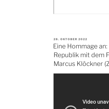
VERÖFFENTLICHT
28. OKTOBER 2022
AM
Eine Hommage an:
Republik mit dem F
Marcus Klöckner (