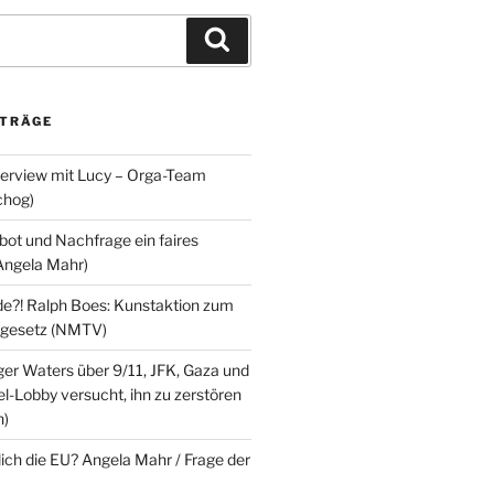
Suchen
ITRÄGE
terview mit Lucy – Orga-Team
chog)
ot und Nachfrage ein faires
Angela Mahr)
?! Ralph Boes: Kunstaktion zum
ndgesetz (NMTV)
ger Waters über 9/11, JFK, Gaza und
l-Lobby versucht, ihn zu zerstören
n)
lich die EU? Angela Mahr / Frage der