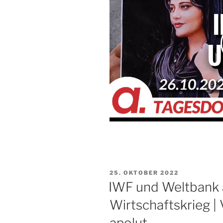
VERÖFFENTLICHT
25. OKTOBER 2022
AM
IWF und Weltbank 
Wirtschaftskrieg |
apolut