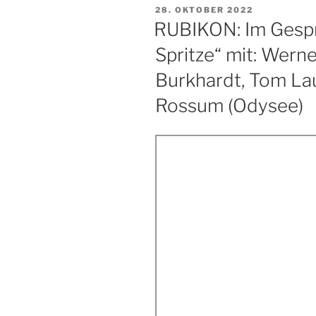
VERÖFFENTLICHT
28. OKTOBER 2022
AM
RUBIKON: Im Gesprä
Spritze“ mit: Wern
Burkhardt, Tom La
Rossum (Odysee)