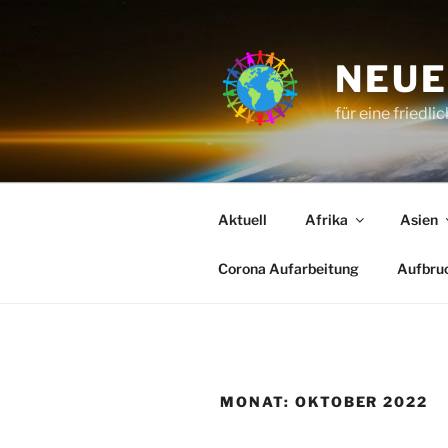
Zum
Inhalt
springen
NEUE
für eine friedli
Aktuell
Afrika
Asien
Corona Aufarbeitung
Aufbru
MONAT:
OKTOBER 2022