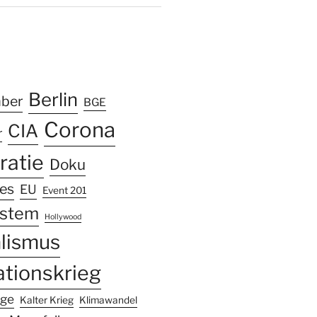
k
ram
Tube
Berlin
mber
BGE
Corona
CIA
r
atie
Doku
les
EU
Event 201
ystem
Hollywood
alismus
ationskrieg
nge
Kalter Krieg
Klimawandel