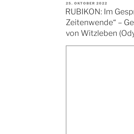
VERÖFFENTLICHT
25. OKTOBER 2022
AM
RUBIKON: Im Gesprä
Zeitenwende“ – Ger
von Witzleben (Od