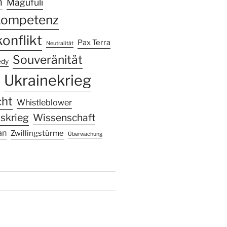
n
Magufuli
kompetenz
onflikt
Pax Terra
Neutralität
Souveränität
edy
Ukrainekrieg
cht
Whistleblower
skrieg
Wissenschaft
an
Zwillingstürme
Überwachung