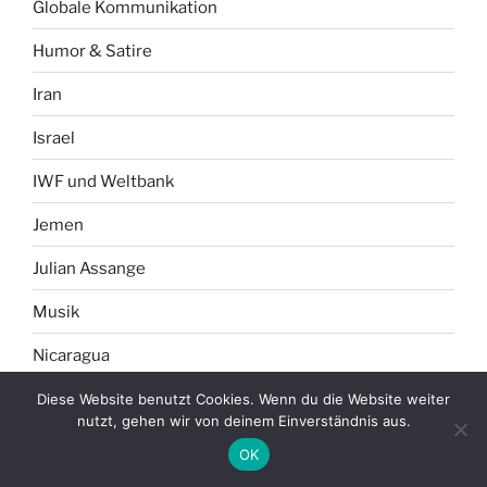
Globale Kommunikation
Humor & Satire
Iran
Israel
IWF und Weltbank
Jemen
Julian Assange
Musik
Nicaragua
North Atlantic Treaty Organization (Nato)
Diese Website benutzt Cookies. Wenn du die Website weiter
nutzt, gehen wir von deinem Einverständnis aus.
Palästina
OK
Philosophie