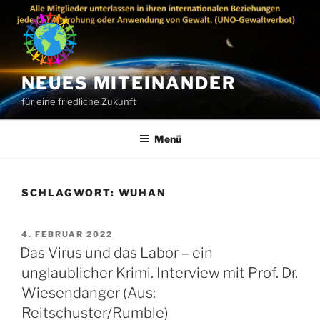
Zum
Inhalt
springen
NEUES MITEINANDER
für eine friedliche Zukunft
Menü
SCHLAGWORT:
WUHAN
VERÖFFENTLICHT
4. FEBRUAR 2022
AM
Das Virus und das Labor – ein
unglaublicher Krimi. Interview mit Prof. Dr.
Wiesendanger (Aus:
Reitschuster/Rumble)