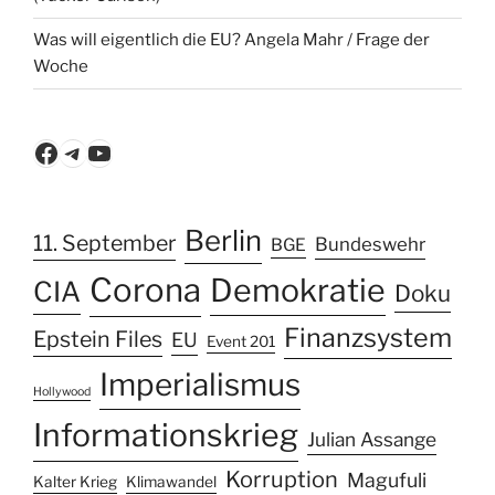
Was will eigentlich die EU? Angela Mahr / Frage der
Woche
Facebook
Telegram
YouTube
Berlin
11. September
Bundeswehr
BGE
Corona
Demokratie
CIA
Doku
Finanzsystem
Epstein Files
EU
Event 201
Imperialismus
Hollywood
Informationskrieg
Julian Assange
Korruption
Magufuli
Kalter Krieg
Klimawandel