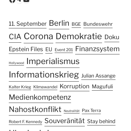
Berlin
11. September
Bundeswehr
BGE
Corona
Demokratie
CIA
Doku
Finanzsystem
Epstein Files
EU
Event 201
Imperialismus
Hollywood
Informationskrieg
Julian Assange
Korruption
Magufuli
Kalter Krieg
Klimawandel
Medienkompetenz
Nahostkonflikt
Pax Terra
Neutralität
Souveränität
Stay behind
Robert F. Kennedy