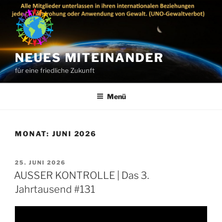
Zum
Inhalt
springen
NEUES MITEINANDER
für eine friedliche Zukunft
Menü
MONAT:
JUNI 2026
VERÖFFENTLICHT
25. JUNI 2026
AM
AUSSER KONTROLLE | Das 3.
Jahrtausend #131