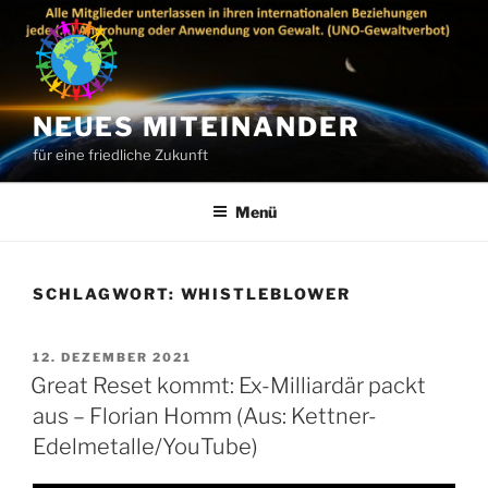
Zum
Inhalt
springen
NEUES MITEINANDER
für eine friedliche Zukunft
Menü
SCHLAGWORT:
WHISTLEBLOWER
VERÖFFENTLICHT
12. DEZEMBER 2021
AM
Great Reset kommt: Ex-Milliardär packt
aus – Florian Homm (Aus: Kettner-
Edelmetalle/YouTube)