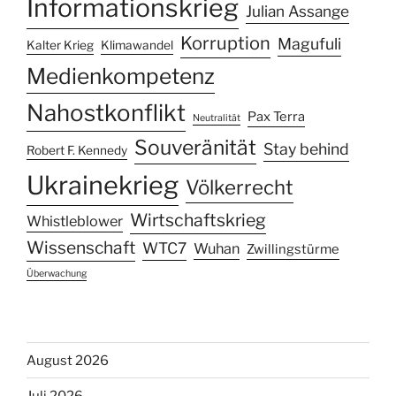
Informationskrieg
Julian Assange
Korruption
Magufuli
Kalter Krieg
Klimawandel
Medienkompetenz
Nahostkonflikt
Pax Terra
Neutralität
Souveränität
Stay behind
Robert F. Kennedy
Ukrainekrieg
Völkerrecht
Wirtschaftskrieg
Whistleblower
Wissenschaft
WTC7
Wuhan
Zwillingstürme
Überwachung
August 2026
Juli 2026