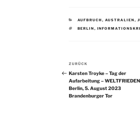
KATEGORIEN
AUFBRUCH
,
AUSTRALIEN
,
SCHLAGWÖRTER
BERLIN
,
INFORMATIONSKR
Beitragsnavigation
Vorheriger
ZURÜCK
Beitrag
Karsten Troyke – Tag der
Aufarbeitung – WELTFRIEDEN
Berlin, 5. August 2023
Brandenburger Tor