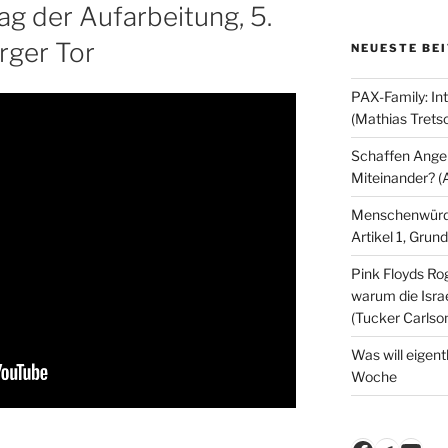
 der Aufarbeitung, 5.
rger Tor
NEUESTE BE
PAX-Family: In
(Mathias Trets
Schaffen Angeb
Miteinander? (
Menschenwürde
Artikel 1, Gru
Pink Floyds Ro
warum die Israe
(Tucker Carlso
Was will eigent
Woche