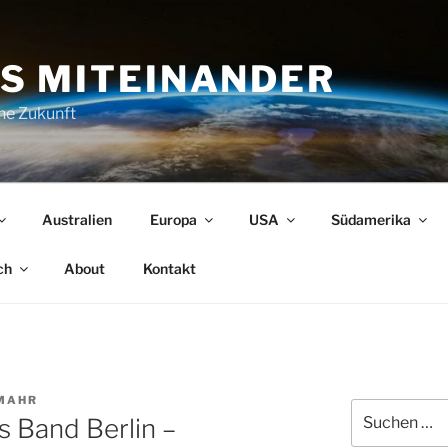
S MITEINANDER
che Zukunft
Australien
Europa
USA
Südamerika
ch
About
Kontakt
MAHR
Suchen
s Band Berlin –
nach: