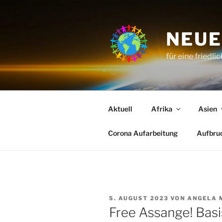
Zum
Inhalt
springen
NEUE
für eine friedli
Aktuell
Afrika
Asien
Corona Aufarbeitung
Aufbru
VERÖFFENTLICHT
5. AUGUST 2023
VON
ANGELA 
AM
Free Assange! Basi