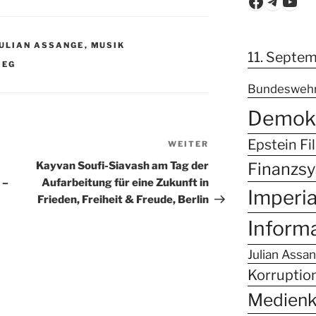
Faceboo
Teleg
You
JULIAN ASSANGE
,
MUSIK
11. Septe
IEG
Bundesweh
Demokr
Epstein Fi
WEITER
Nächster
Beitrag
Finanzs
Kayvan Soufi-Siavash am Tag der
 –
Aufarbeitung für eine Zukunft in
Imperi
Frieden, Freiheit & Freude, Berlin
Inform
Julian Assa
Korruptio
Medien