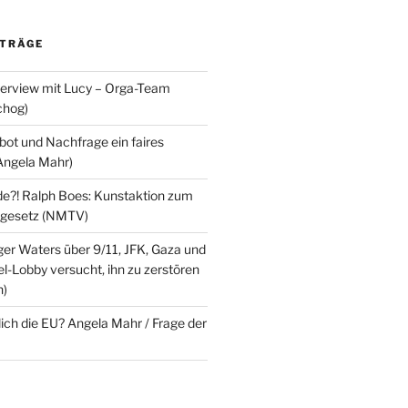
ITRÄGE
terview mit Lucy – Orga-Team
chog)
ot und Nachfrage ein faires
Angela Mahr)
?! Ralph Boes: Kunstaktion zum
ndgesetz (NMTV)
ger Waters über 9/11, JFK, Gaza und
l-Lobby versucht, ihn zu zerstören
n)
lich die EU? Angela Mahr / Frage der