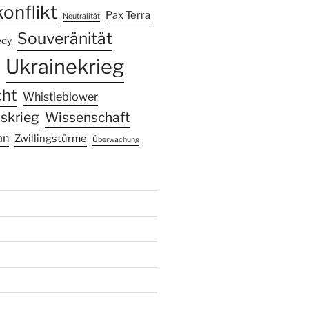
onflikt
Pax Terra
Neutralität
Souveränität
edy
Ukrainekrieg
cht
Whistleblower
skrieg
Wissenschaft
an
Zwillingstürme
Überwachung