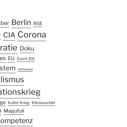
k
ram
Tube
Berlin
mber
BGE
Corona
CIA
r
atie
Doku
les
EU
Event 201
ystem
Hollywood
alismus
ationskrieg
nge
Kalter Krieg
Klimawandel
n
Magufuli
kompetenz