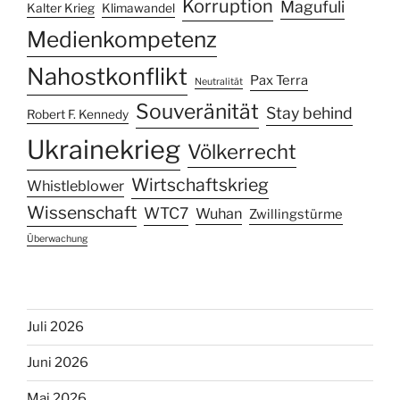
Korruption
Magufuli
Kalter Krieg
Klimawandel
Medienkompetenz
Nahostkonflikt
Pax Terra
Neutralität
Souveränität
Stay behind
Robert F. Kennedy
Ukrainekrieg
Völkerrecht
Wirtschaftskrieg
Whistleblower
Wissenschaft
WTC7
Wuhan
Zwillingstürme
Überwachung
Juli 2026
Juni 2026
Mai 2026