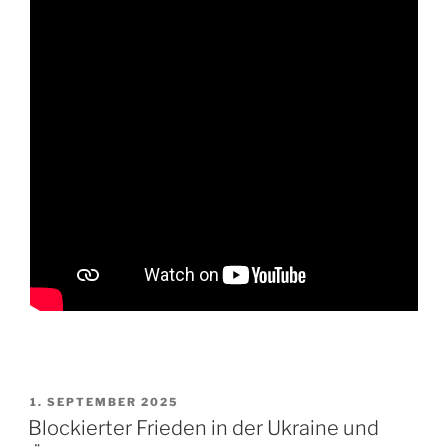
VERÖFFENTLICHT
1. SEPTEMBER 2025
AM
Blockierter Frieden in der Ukraine und