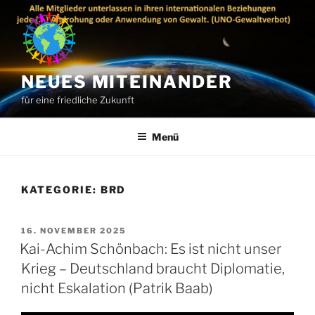
Zum
Inhalt
springen
NEUES MITEINANDER
für eine friedliche Zukunft
Menü
KATEGORIE:
BRD
VERÖFFENTLICHT
16. NOVEMBER 2025
AM
Kai-Achim Schönbach: Es ist nicht unser
Krieg – Deutschland braucht Diplomatie,
nicht Eskalation (Patrik Baab)