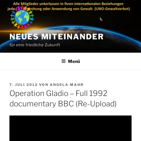
Zum
Inhalt
springen
NEUES MITEINANDER
für eine friedliche Zukunft
Menü
VERÖFFENTLICHT
7. JULI 2012
VON
ANGELA MAHR
AM
Operation Gladio – Full 1992
documentary BBC (Re-Upload)