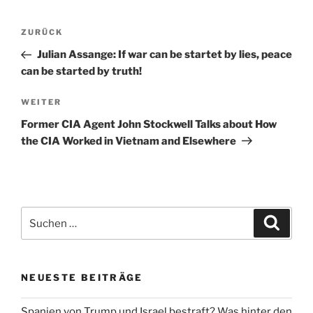
Beitragsnavigation
Vorheriger
ZURÜCK
Beitrag
Julian Assange: If war can be startet by lies, peace
can be started by truth!
Nächster
WEITER
Beitrag
Former CIA Agent John Stockwell Talks about How
the CIA Worked in Vietnam and Elsewhere
Suchen
Suche
nach:
NEUESTE BEITRÄGE
Spanien von Trump und Israel bestraft? Was hinter den