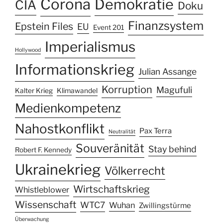
Corona
Demokratie
CIA
Doku
Finanzsystem
Epstein Files
EU
Event 201
Imperialismus
Hollywood
Informationskrieg
Julian Assange
Korruption
Magufuli
Kalter Krieg
Klimawandel
Medienkompetenz
Nahostkonflikt
Pax Terra
Neutralität
Souveränität
Stay behind
Robert F. Kennedy
Ukrainekrieg
Völkerrecht
Wirtschaftskrieg
Whistleblower
Wissenschaft
WTC7
Wuhan
Zwillingstürme
Überwachung