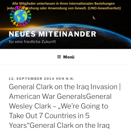
Zum
Inhalt
springen
NEUES MITEINANDER
für eine friedliche Zukunft
Menü
VERÖFFENTLICHT
12. SEPTEMBER 2014
VON
N.N.
AM
General Clark on the Iraq Invasion |
American War GeneralsGeneral
Wesley Clark – „We’re Going to
Take Out 7 Countries in 5
Years“General Clark on the Iraq