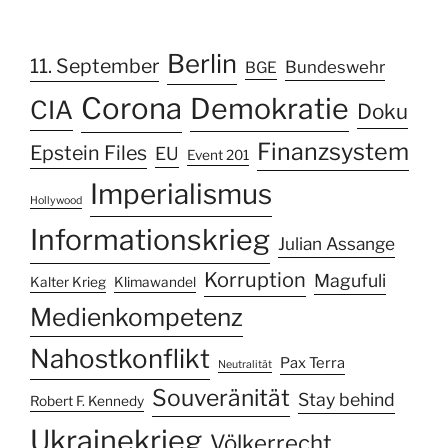
Berlin
11. September
Bundeswehr
BGE
Corona
Demokratie
CIA
Doku
Finanzsystem
Epstein Files
EU
Event 201
Imperialismus
Hollywood
Informationskrieg
Julian Assange
Korruption
Magufuli
Kalter Krieg
Klimawandel
Medienkompetenz
Nahostkonflikt
Pax Terra
Neutralität
Souveränität
Stay behind
Robert F. Kennedy
Ukrainekrieg
Völkerrecht