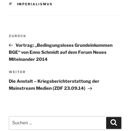
SCHLAGWÖRTER
IMPERIALISMUS
Beitragsnavigation
Vorheriger
ZURÜCK
Beitrag
Vortrag: „Bedingungsloses Grundeinkommen
BGE“ von Enno Schmidt auf dem Forum Neues
Miteinander 2014
Nächster
WEITER
Beitrag
Die Anstalt – Kriegsberichterstattung der
Mainstream Medien (ZDF 23.09.14)
Suchen
Suche
nach: