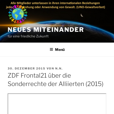
Zum
Inhalt
springen
NEUES MITEINANDER
für eine friedliche Zukunft
Menü
VERÖFFENTLICHT
30. DEZEMBER 2015
VON
N.N.
AM
ZDF Frontal21 über die
Sonderrechte der Alliierten (2015)