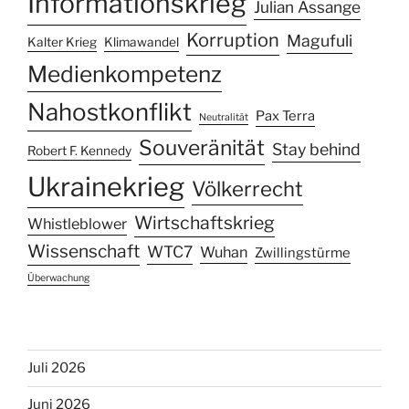
Informationskrieg
Julian Assange
Korruption
Magufuli
Kalter Krieg
Klimawandel
Medienkompetenz
Nahostkonflikt
Pax Terra
Neutralität
Souveränität
Stay behind
Robert F. Kennedy
Ukrainekrieg
Völkerrecht
Wirtschaftskrieg
Whistleblower
Wissenschaft
WTC7
Wuhan
Zwillingstürme
Überwachung
Juli 2026
Juni 2026