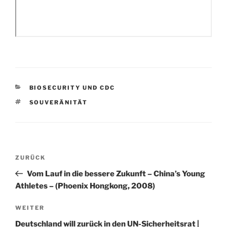
KATEGORIEN
BIOSECURITY UND CDC
SCHLAGWÖRTER
SOUVERÄNITÄT
Beitragsnavigation
Vorheriger
ZURÜCK
Beitrag
Vom Lauf in die bessere Zukunft – China’s Young
Athletes – (Phoenix Hongkong, 2008)
Nächster
WEITER
Beitrag
Deutschland will zurück in den UN-Sicherheitsrat |