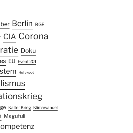
k
ram
Tube
Berlin
mber
BGE
Corona
CIA
r
atie
Doku
les
EU
Event 201
ystem
Hollywood
alismus
ationskrieg
nge
Kalter Krieg
Klimawandel
n
Magufuli
kompetenz