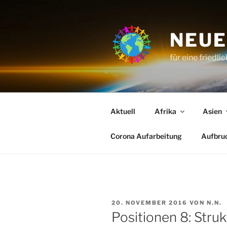
Zum
Inhalt
springen
NEUE
für eine friedli
Aktuell
Afrika
Asien
Corona Aufarbeitung
Aufbru
VERÖFFENTLICHT
20. NOVEMBER 2016
VON
N.N.
AM
Positionen 8: Stru