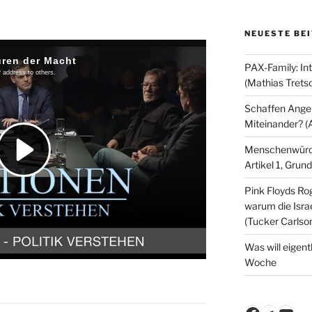
NEUESTE BE
PAX-Family: In
(Mathias Trets
Schaffen Angeb
Miteinander? (
Menschenwürde
Artikel 1, Gru
Pink Floyds Ro
warum die Israe
(Tucker Carlso
Was will eigent
Woche