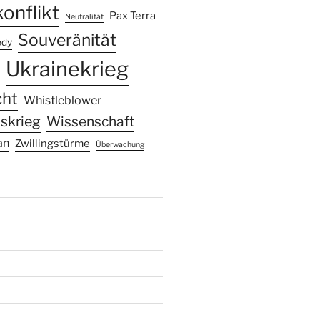
onflikt
Pax Terra
Neutralität
Souveränität
edy
Ukrainekrieg
cht
Whistleblower
skrieg
Wissenschaft
an
Zwillingstürme
Überwachung