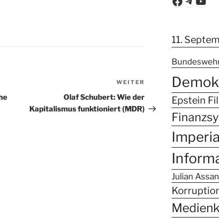
Faceboo
Teleg
You
11. Septe
Bundesweh
Demokr
WEITER
Nächster
Beitrag
he
Olaf Schubert: Wie der
Epstein Fi
Kapitalismus funktioniert (MDR)
Finanzs
Imperi
Inform
Julian Assa
Korruptio
Medien