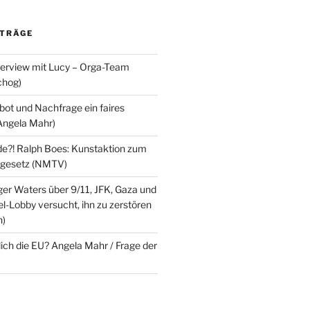
ITRÄGE
terview mit Lucy – Orga-Team
chog)
ot und Nachfrage ein faires
Angela Mahr)
?! Ralph Boes: Kunstaktion zum
ndgesetz (NMTV)
ger Waters über 9/11, JFK, Gaza und
l-Lobby versucht, ihn zu zerstören
n)
lich die EU? Angela Mahr / Frage der