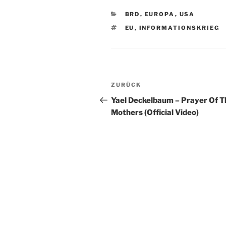
KATEGORIEN
BRD
,
EUROPA
,
USA
SCHLAGWÖRTER
EU
,
INFORMATIONSKRIEG
Beitragsnavigation
Vorheriger
ZURÜCK
Beitrag
Yael Deckelbaum – Prayer Of T
Mothers (Official Video)