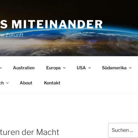
S MITEINANDER
che Zukunft
Australien
Europa
USA
Südamerika
ch
About
Kontakt
Suchen
kturen der Macht
nach: