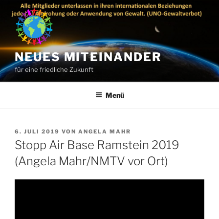
Zum
Inhalt
springen
NEUES MITEINANDER
für eine friedliche Zukunft
Menü
VERÖFFENTLICHT
6. JULI 2019
VON
ANGELA MAHR
AM
Stopp Air Base Ramstein 2019
(Angela Mahr/NMTV vor Ort)