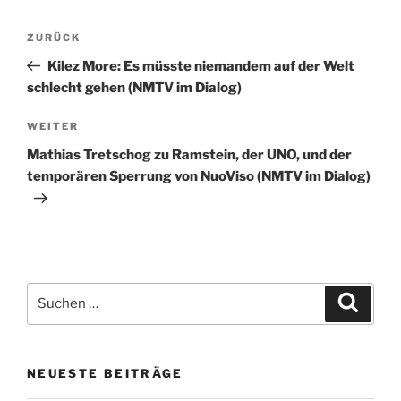
Beitragsnavigation
Vorheriger
ZURÜCK
Beitrag
Kilez More: Es müsste niemandem auf der Welt
schlecht gehen (NMTV im Dialog)
Nächster
WEITER
Beitrag
Mathias Tretschog zu Ramstein, der UNO, und der
temporären Sperrung von NuoViso (NMTV im Dialog)
Suchen
Suche
nach:
NEUESTE BEITRÄGE