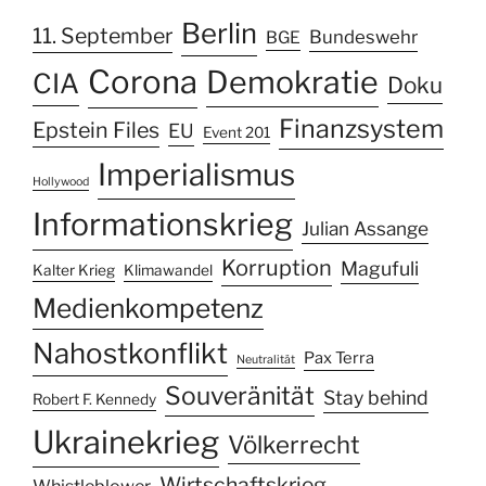
Berlin
11. September
Bundeswehr
BGE
Corona
Demokratie
CIA
Doku
Finanzsystem
Epstein Files
EU
Event 201
Imperialismus
Hollywood
Informationskrieg
Julian Assange
Korruption
Magufuli
Kalter Krieg
Klimawandel
Medienkompetenz
Nahostkonflikt
Pax Terra
Neutralität
Souveränität
Stay behind
Robert F. Kennedy
Ukrainekrieg
Völkerrecht
Wirtschaftskrieg