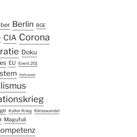
k
ram
Tube
Berlin
mber
BGE
Corona
CIA
r
atie
Doku
les
EU
Event 201
ystem
Hollywood
alismus
ationskrieg
nge
Kalter Krieg
Klimawandel
n
Magufuli
kompetenz