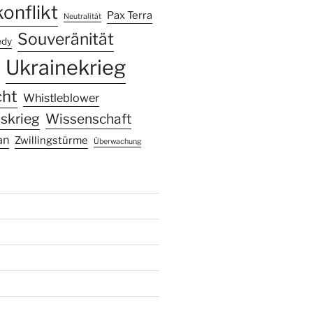
onflikt
Pax Terra
Neutralität
Souveränität
edy
Ukrainekrieg
cht
Whistleblower
skrieg
Wissenschaft
an
Zwillingstürme
Überwachung