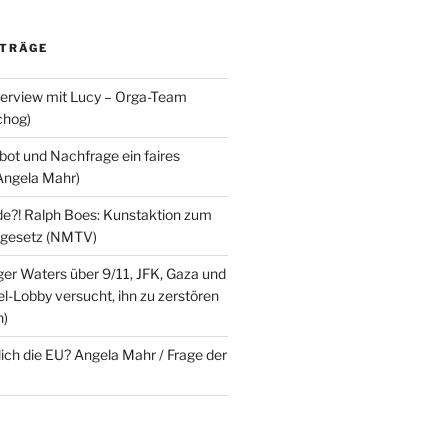
ITRÄGE
terview mit Lucy – Orga-Team
chog)
ot und Nachfrage ein faires
Angela Mahr)
?! Ralph Boes: Kunstaktion zum
ndgesetz (NMTV)
ger Waters über 9/11, JFK, Gaza und
l-Lobby versucht, ihn zu zerstören
n)
lich die EU? Angela Mahr / Frage der