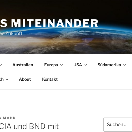
S MITEINANDER
che Zukunft
Australien
Europa
USA
Südamerika
ch
About
Kontakt
A MAHR
Suchen
 CIA und BND mit
nach: