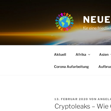
Zum
Inhalt
springen
NEUE
für eine friedli
Aktuell
Afrika
Asien
Corona Aufarbeitung
Aufbru
VERÖFFENTLICHT
13. FEBRUAR 2020
VON
ANGEL
AM
Cryptoleaks – Wie