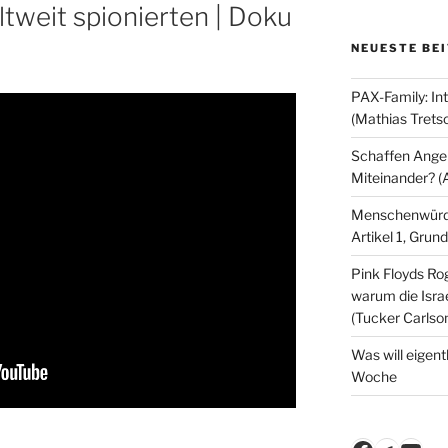
ltweit spionierten | Doku
NEUESTE BE
PAX-Family: In
(Mathias Trets
Schaffen Angeb
Miteinander? (
Menschenwürde
Artikel 1, Gru
Pink Floyds Ro
warum die Israe
(Tucker Carlso
Was will eigent
Woche