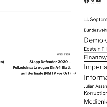
Faceboo
Teleg
You
11. Septe
Bundesweh
Demokr
Epstein Fi
WEITER
Nächster
Finanzs
Beitrag
eo)
Stopp Defender 2020 –
Imperi
Polizeieinsatz wegen DinA4 Blatt
auf Berlinale (NMTV vor Ort)
Inform
Julian Assa
Korruptio
Medien