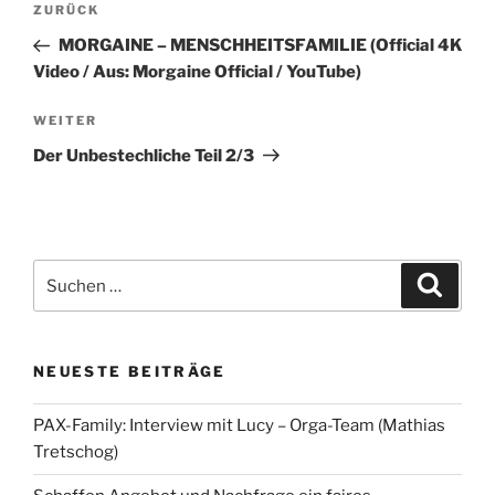
Vorheriger
ZURÜCK
Beitrag
MORGAINE – MENSCHHEITSFAMILIE (Official 4K
Video / Aus: Morgaine Official / YouTube)
Nächster
WEITER
Beitrag
Der Unbestechliche Teil 2/3
Suchen
Suche
nach:
NEUESTE BEITRÄGE
PAX-Family: Interview mit Lucy – Orga-Team (Mathias
Tretschog)