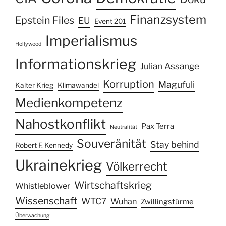
Finanzsystem
Epstein Files
EU
Event 201
Imperialismus
Hollywood
Informationskrieg
Julian Assange
Korruption
Magufuli
Kalter Krieg
Klimawandel
Medienkompetenz
Nahostkonflikt
Pax Terra
Neutralität
Souveränität
Stay behind
Robert F. Kennedy
Ukrainekrieg
Völkerrecht
Wirtschaftskrieg
Whistleblower
Wissenschaft
WTC7
Wuhan
Zwillingstürme
Überwachung