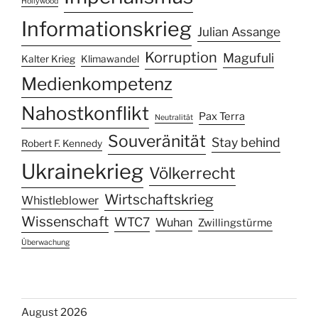
Hollywood
Informationskrieg
Julian Assange
Korruption
Magufuli
Kalter Krieg
Klimawandel
Medienkompetenz
Nahostkonflikt
Pax Terra
Neutralität
Souveränität
Stay behind
Robert F. Kennedy
Ukrainekrieg
Völkerrecht
Wirtschaftskrieg
Whistleblower
Wissenschaft
WTC7
Wuhan
Zwillingstürme
Überwachung
August 2026