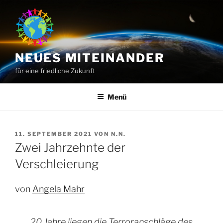
Zum
Inhalt
springen
NEUES MITEINANDER
für eine friedliche Zukunft
Menü
VERÖFFENTLICHT
11. SEPTEMBER 2021
VON
N.N.
AM
Zwei Jahrzehnte der
Verschleierung
von
Angela Mahr
20 Jahre liegen die Terroranschläge des