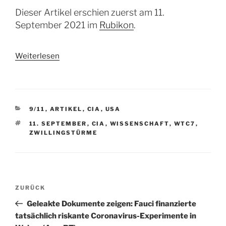
Dieser Artikel erschien zuerst am 11.
September 2021 im
Rubikon
.
Weiterlesen
KATEGORIEN
9/11
,
ARTIKEL
,
CIA
,
USA
SCHLAGWÖRTER
11. SEPTEMBER
,
CIA
,
WISSENSCHAFT
,
WTC7
,
ZWILLINGSTÜRME
Beitragsnavigation
Vorheriger
ZURÜCK
Beitrag
Geleakte Dokumente zeigen: Fauci finanzierte
tatsächlich riskante Coronavirus-Experimente in