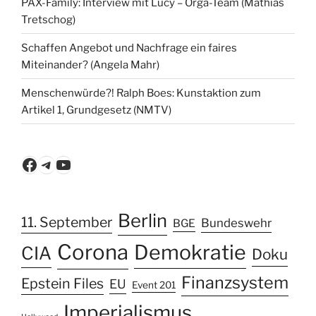
PAX-Family: Interview mit Lucy – Orga-Team (Mathias
Tretschog)
Schaffen Angebot und Nachfrage ein faires
Miteinander? (Angela Mahr)
Menschenwürde?! Ralph Boes: Kunstaktion zum
Artikel 1, Grundgesetz (NMTV)
Facebook
Telegram
YouTube
Berlin
11. September
Bundeswehr
BGE
Corona
Demokratie
CIA
Doku
Finanzsystem
Epstein Files
EU
Event 201
Imperialismus