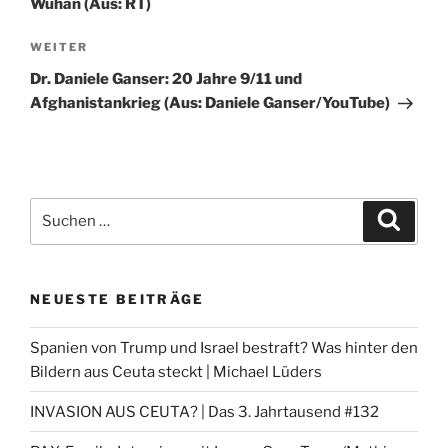
Wuhan (Aus: RT)
Nächster
WEITER
Beitrag
Dr. Daniele Ganser: 20 Jahre 9/11 und
Afghanistankrieg (Aus: Daniele Ganser/YouTube)
Suchen
Suche
nach:
NEUESTE BEITRÄGE
Spanien von Trump und Israel bestraft? Was hinter den
Bildern aus Ceuta steckt | Michael Lüders
INVASION AUS CEUTA? | Das 3. Jahrtausend #132