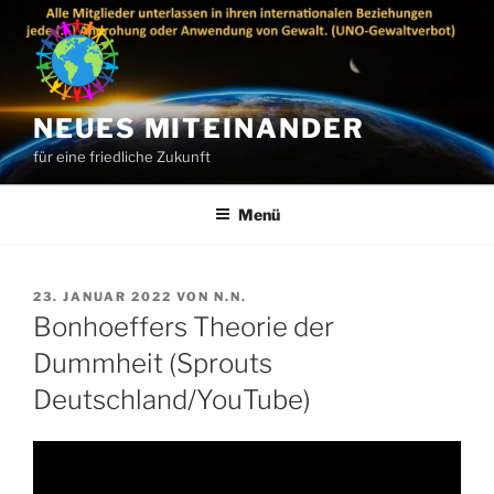
Zum
Inhalt
springen
NEUES MITEINANDER
für eine friedliche Zukunft
Menü
VERÖFFENTLICHT
23. JANUAR 2022
VON
N.N.
AM
Bonhoeffers Theorie der
Dummheit (Sprouts
Deutschland/YouTube)