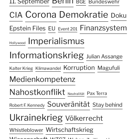
Berlin
11. September
Bundeswehr
BGE
Corona
Demokratie
CIA
Doku
Finanzsystem
Epstein Files
EU
Event 201
Imperialismus
Hollywood
Informationskrieg
Julian Assange
Korruption
Magufuli
Kalter Krieg
Klimawandel
Medienkompetenz
Nahostkonflikt
Pax Terra
Neutralität
Souveränität
Stay behind
Robert F. Kennedy
Ukrainekrieg
Völkerrecht
Wirtschaftskrieg
Whistleblower