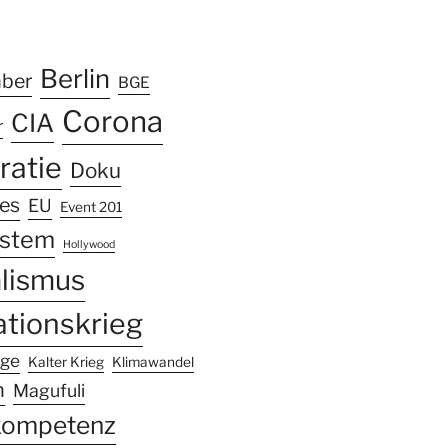
k
ram
Tube
Berlin
mber
BGE
Corona
CIA
r
atie
Doku
les
EU
Event 201
ystem
Hollywood
alismus
ationskrieg
nge
Kalter Krieg
Klimawandel
n
Magufuli
kompetenz