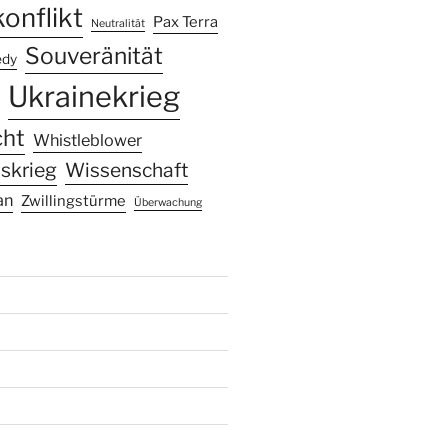
onflikt
Pax Terra
Neutralität
Souveränität
edy
Ukrainekrieg
cht
Whistleblower
skrieg
Wissenschaft
an
Zwillingstürme
Überwachung