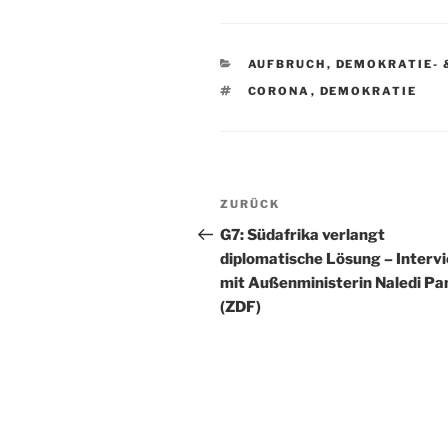
KATEGORIEN
AUFBRUCH
,
DEMOKRATIE- 
SCHLAGWÖRTER
CORONA
,
DEMOKRATIE
Beitragsnavigation
Vorheriger
ZURÜCK
Beitrag
G7: Südafrika verlangt
diplomatische Lösung – Interv
mit Außenministerin Naledi Pa
(ZDF)