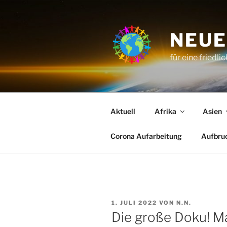
Zum
Inhalt
springen
NEUE
für eine friedli
Aktuell
Afrika
Asien
Corona Aufarbeitung
Aufbru
VERÖFFENTLICHT
1. JULI 2022
VON
N.N.
AM
Die große Doku! M