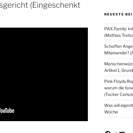
gericht (Eingeschenkt
NEUESTE BE
PAX-Family: In
(Mathias Trets
Schaffen Angeb
Miteinander? (
Menschenwürde
Artikel 1, Gru
Pink Floyds Ro
warum die Israe
(Tucker Carlso
Was will eigent
Woche