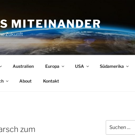
S MITEINANDER
che Zukunft
Australien
Europa
USA
Südamerika
ch
About
Kontakt
Suchen
arsch zum
nach: