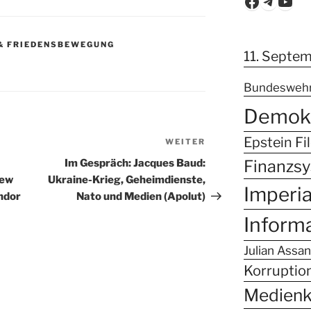
Faceboo
Teleg
You
& FRIEDENSBEWEGUNG
11. Septe
Bundesweh
Demokr
Epstein Fi
WEITER
Nächster
Beitrag
Finanzs
Im Gespräch: Jacques Baud:
iew
Ukraine-Krieg, Geheimdienste,
Imperi
ndor
Nato und Medien (Apolut)
Inform
Julian Assa
Korruptio
Medien