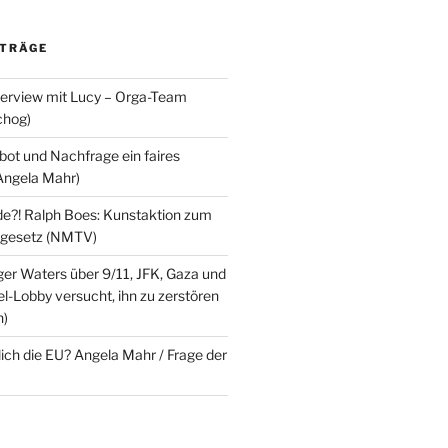
ITRÄGE
terview mit Lucy – Orga-Team
chog)
ot und Nachfrage ein faires
Angela Mahr)
?! Ralph Boes: Kunstaktion zum
ndgesetz (NMTV)
ger Waters über 9/11, JFK, Gaza und
l-Lobby versucht, ihn zu zerstören
n)
lich die EU? Angela Mahr / Frage der