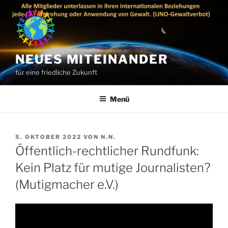
Zum
Inhalt
springen
NEUES MITEINANDER
für eine friedliche Zukunft
Menü
VERÖFFENTLICHT
5. OKTOBER 2022
VON
N.N.
AM
Öffentlich-rechtlicher Rundfunk:
Kein Platz für mutige Journalisten?
(Mutigmacher e.V.)