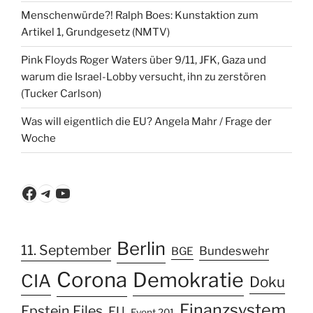
Menschenwürde?! Ralph Boes: Kunstaktion zum
Artikel 1, Grundgesetz (NMTV)
Pink Floyds Roger Waters über 9/11, JFK, Gaza und
warum die Israel-Lobby versucht, ihn zu zerstören
(Tucker Carlson)
Was will eigentlich die EU? Angela Mahr / Frage der
Woche
Facebook
Telegram
YouTube
Berlin
11. September
Bundeswehr
BGE
Corona
Demokratie
CIA
Doku
Finanzsystem
Epstein Files
EU
Event 201