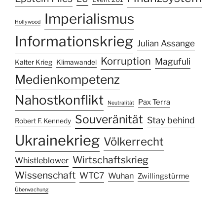
Imperialismus
Hollywood
Informationskrieg
Julian Assange
Korruption
Magufuli
Kalter Krieg
Klimawandel
Medienkompetenz
Nahostkonflikt
Pax Terra
Neutralität
Souveränität
Stay behind
Robert F. Kennedy
Ukrainekrieg
Völkerrecht
Wirtschaftskrieg
Whistleblower
Wissenschaft
WTC7
Wuhan
Zwillingstürme
Überwachung