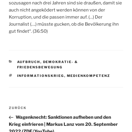
sozusagen nach drei Jahren sind sie draußen, damit sie
auch nicht angeködert werden können von der
Korruption, und die passen immer auf. (…) Der
Journalist (….) müsste gucken, ob die Bevölkerung ihn
gut findet“. (36:50)
KATEGORIEN
AUFBRUCH
,
DEMOKRATIE- &
FRIEDENSBEWEGUNG
SCHLAGWÖRTER
INFORMATIONSKRIEG
,
MEDIENKOMPETENZ
Beitragsnavigation
Vorheriger
ZURÜCK
Beitrag
Wagenknecht: Sanktionen aufheben und den
Krieg einfrieren | Markus Lanz vom 20. September
2022 (ZDF/YouTube)