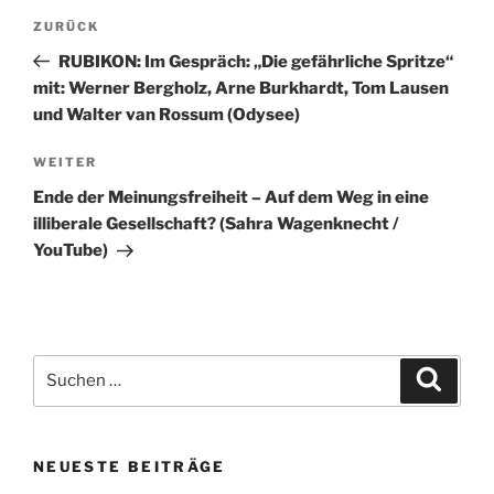
Beitragsnavigation
Vorheriger
ZURÜCK
Beitrag
RUBIKON: Im Gespräch: „Die gefährliche Spritze“
mit: Werner Bergholz, Arne Burkhardt, Tom Lausen
und Walter van Rossum (Odysee)
Nächster
WEITER
Beitrag
Ende der Meinungsfreiheit – Auf dem Weg in eine
illiberale Gesellschaft? (Sahra Wagenknecht /
YouTube)
Suchen
Suche
nach:
NEUESTE BEITRÄGE