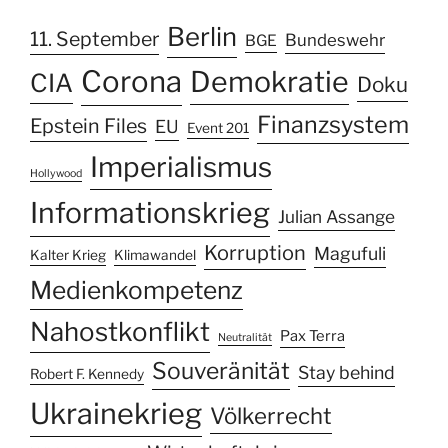
Berlin
11. September
Bundeswehr
BGE
Corona
Demokratie
CIA
Doku
Finanzsystem
Epstein Files
EU
Event 201
Imperialismus
Hollywood
Informationskrieg
Julian Assange
Korruption
Magufuli
Kalter Krieg
Klimawandel
Medienkompetenz
Nahostkonflikt
Pax Terra
Neutralität
Souveränität
Stay behind
Robert F. Kennedy
Ukrainekrieg
Völkerrecht