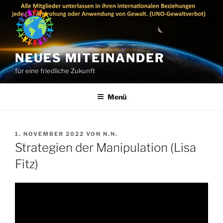
Zum
Inhalt
springen
NEUES MITEINANDER
für eine friedliche Zukunft
Menü
VERÖFFENTLICHT
1. NOVEMBER 2022
VON
N.N.
AM
Strategien der Manipulation (Lisa
Fitz)