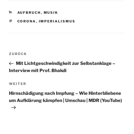
KATEGORIEN
AUFBRUCH
,
MUSIK
SCHLAGWÖRTER
CORONA
,
IMPERIALISMUS
Beitragsnavigation
Vorheriger
ZURÜCK
Beitrag
Mit Lichtgeschwindigkeit zur Selbstanklage –
Interview mit Prof. Bhakdi
Nächster
WEITER
Beitrag
Hirnschädigung nach Impfung – Wie Hinterbliebene
um Aufklärung kämpfen | Umschau | MDR (YouTube)