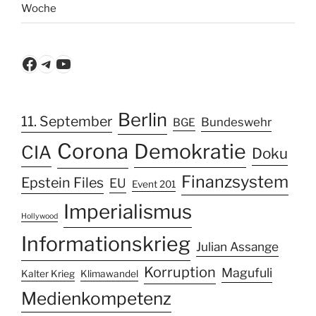
Woche
Facebook
Telegram
YouTube
Berlin
11. September
Bundeswehr
BGE
Corona
Demokratie
CIA
Doku
Finanzsystem
Epstein Files
EU
Event 201
Imperialismus
Hollywood
Informationskrieg
Julian Assange
Korruption
Magufuli
Kalter Krieg
Klimawandel
Medienkompetenz