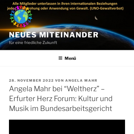
Zum
Inhalt
springen
NEUES MITEINANDER
für eine friedliche Zukunft
Menü
VERÖFFENTLICHT
28. NOVEMBER 2022
VON
ANGELA MAHR
AM
Angela Mahr bei “Weltherz” –
Erfurter Herz Forum: Kultur und
Musik im Bundesarbeitsgericht