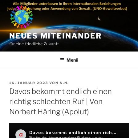
Zum
Inhalt
springen
NEUES MITEINANDER
für eine friedliche Zukunft
Menü
VERÖFFENTLICHT
16. JANUAR 2023
VON
N.N.
AM
Davos bekommt endlich einen
richtig schlechten Ruf | Von
Norbert Häring (Apolut)