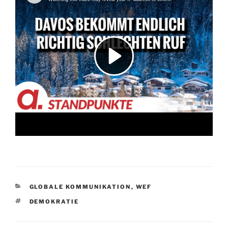
KATEGORIEN
GLOBALE KOMMUNIKATION
,
WEF
SCHLAGWÖRTER
DEMOKRATIE