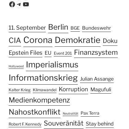
Facebook
Telegram
YouTube
Berlin
11. September
Bundeswehr
BGE
Corona
Demokratie
CIA
Doku
Finanzsystem
Epstein Files
EU
Event 201
Imperialismus
Hollywood
Informationskrieg
Julian Assange
Korruption
Magufuli
Kalter Krieg
Klimawandel
Medienkompetenz
Nahostkonflikt
Pax Terra
Neutralität
Souveränität
Stay behind
Robert F. Kennedy