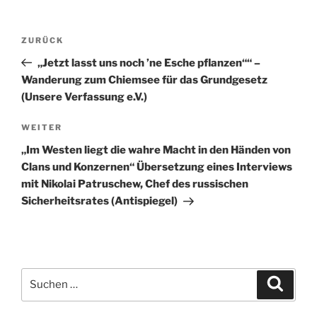
Beitragsnavigation
Vorheriger
ZURÜCK
Beitrag
„Jetzt lasst uns noch ’ne Esche pflanzen““ –
Wanderung zum Chiemsee für das Grundgesetz
(Unsere Verfassung e.V.)
Nächster
WEITER
Beitrag
„Im Westen liegt die wahre Macht in den Händen von
Clans und Konzernen“ Übersetzung eines Interviews
mit Nikolai Patruschew, Chef des russischen
Sicherheitsrates (Antispiegel)
Suchen
Suche
nach: