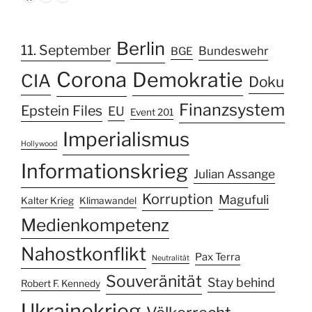
Berlin
11. September
Bundeswehr
BGE
Corona
Demokratie
CIA
Doku
Finanzsystem
Epstein Files
EU
Event 201
Imperialismus
Hollywood
Informationskrieg
Julian Assange
Korruption
Magufuli
Kalter Krieg
Klimawandel
Medienkompetenz
Nahostkonflikt
Pax Terra
Neutralität
Souveränität
Stay behind
Robert F. Kennedy
Ukrainekrieg