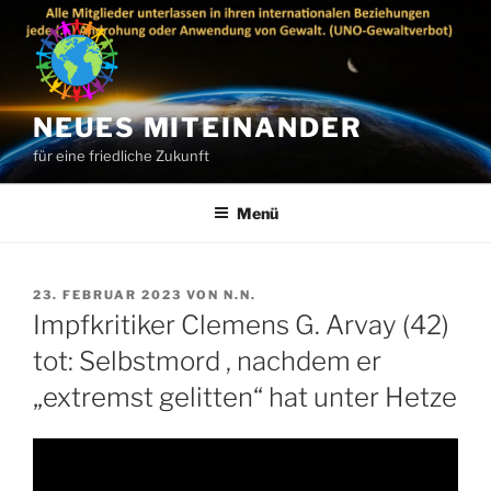
Zum
Inhalt
springen
NEUES MITEINANDER
für eine friedliche Zukunft
Menü
VERÖFFENTLICHT
23. FEBRUAR 2023
VON
N.N.
AM
Impfkritiker Clemens G. Arvay (42)
tot: Selbstmord , nachdem er
„extremst gelitten“ hat unter Hetze