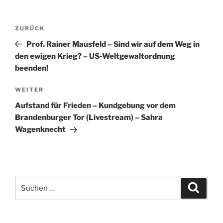
Beitragsnavigation
Vorheriger
ZURÜCK
Beitrag
Prof. Rainer Mausfeld – Sind wir auf dem Weg in
den ewigen Krieg? – US-Weltgewaltordnung
beenden!
Nächster
WEITER
Beitrag
Aufstand für Frieden – Kundgebung vor dem
Brandenburger Tor (Livestream) – Sahra
Wagenknecht
Suchen
Suche
nach: