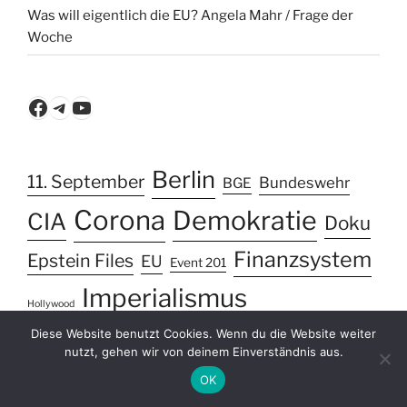
Was will eigentlich die EU? Angela Mahr / Frage der
Woche
Facebook
Telegram
YouTube
Berlin
11. September
Bundeswehr
BGE
Corona
Demokratie
CIA
Doku
Finanzsystem
Epstein Files
EU
Event 201
Imperialismus
Hollywood
Informationskrieg
Diese Website benutzt Cookies. Wenn du die Website weiter
Julian Assange
nutzt, gehen wir von deinem Einverständnis aus.
Korruption
Magufuli
Kalter Krieg
Klimawandel
OK