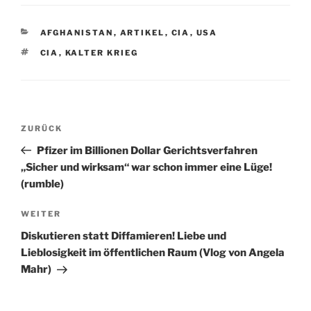
KATEGORIEN
AFGHANISTAN
,
ARTIKEL
,
CIA
,
USA
SCHLAGWÖRTER
CIA
,
KALTER KRIEG
Beitragsnavigation
Vorheriger
ZURÜCK
Beitrag
Pfizer im Billionen Dollar Gerichtsverfahren
„Sicher und wirksam“ war schon immer eine Lüge!
(rumble)
Nächster
WEITER
Beitrag
Diskutieren statt Diffamieren! Liebe und
Lieblosigkeit im öffentlichen Raum (Vlog von Angela
Mahr)