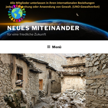
Zum
Inhalt
springen
NEUES MITEINANDER
für eine friedliche Zukunft
Menü