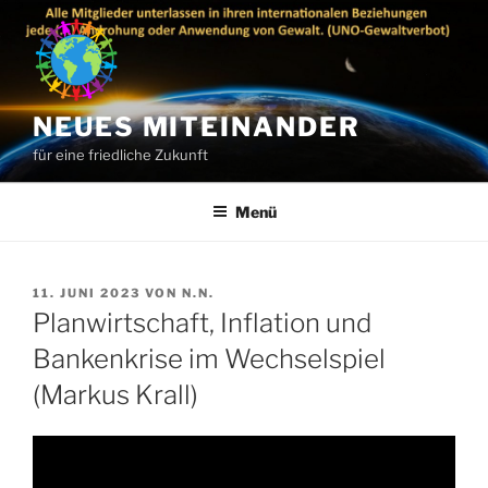
Zum
Inhalt
springen
NEUES MITEINANDER
für eine friedliche Zukunft
Menü
VERÖFFENTLICHT
11. JUNI 2023
VON
N.N.
AM
Planwirtschaft, Inflation und
Bankenkrise im Wechselspiel
(Markus Krall)