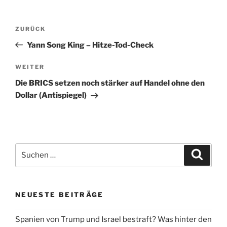
Beitragsnavigation
Vorheriger
ZURÜCK
Beitrag
Yann Song King – Hitze-Tod-Check
Nächster
WEITER
Beitrag
Die BRICS setzen noch stärker auf Handel ohne den
Dollar (Antispiegel)
Suchen
Suche
nach:
NEUESTE BEITRÄGE
Spanien von Trump und Israel bestraft? Was hinter den