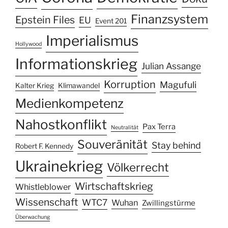
Finanzsystem
Epstein Files
EU
Event 201
Imperialismus
Hollywood
Informationskrieg
Julian Assange
Korruption
Magufuli
Kalter Krieg
Klimawandel
Medienkompetenz
Nahostkonflikt
Pax Terra
Neutralität
Souveränität
Stay behind
Robert F. Kennedy
Ukrainekrieg
Völkerrecht
Wirtschaftskrieg
Whistleblower
Wissenschaft
WTC7
Wuhan
Zwillingstürme
Überwachung