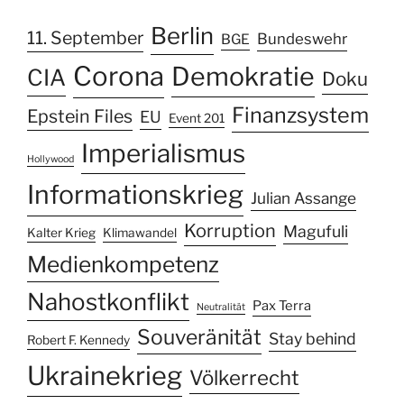
Berlin
11. September
Bundeswehr
BGE
Corona
Demokratie
CIA
Doku
Finanzsystem
Epstein Files
EU
Event 201
Imperialismus
Hollywood
Informationskrieg
Julian Assange
Korruption
Magufuli
Kalter Krieg
Klimawandel
Medienkompetenz
Nahostkonflikt
Pax Terra
Neutralität
Souveränität
Stay behind
Robert F. Kennedy
Ukrainekrieg
Völkerrecht