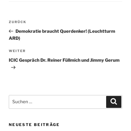
Beitragsnavigation
Vorheriger
ZURÜCK
Beitrag
Demokratie braucht Querdenker! (Leuchtturm
ARD)
Nächster
WEITER
Beitrag
ICIC Gespräch Dr. Reiner Füllmich und Jimmy Gerum
Suchen
Suche
nach:
NEUESTE BEITRÄGE