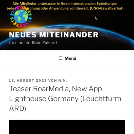
Zum
Inhalt
springen
NEUES MITEINANDER
für eine friedliche Zukunft
Menü
VERÖFFENTLICHT
13. AUGUST 2023
VON
N.N.
AM
Teaser RoarMedia, New App
Lighthouse Germany (Leuchtturm
ARD)