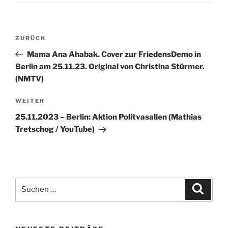
Beitragsnavigation
Vorheriger
ZURÜCK
Beitrag
Mama Ana Ahabak. Cover zur FriedensDemo in
Berlin am 25.11.23. Original von Christina Stürmer.
(NMTV)
Nächster
WEITER
Beitrag
25.11.2023 – Berlin: Aktion Politvasallen (Mathias
Tretschog / YouTube)
Suchen
Suche
nach: