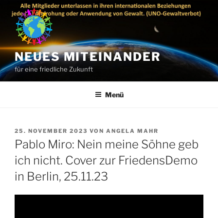
Zum
Inhalt
springen
NEUES MITEINANDER
für eine friedliche Zukunft
Menü
VERÖFFENTLICHT
25. NOVEMBER 2023
VON
ANGELA MAHR
AM
Pablo Miro: Nein meine Söhne geb
ich nicht. Cover zur FriedensDemo
in Berlin, 25.11.23