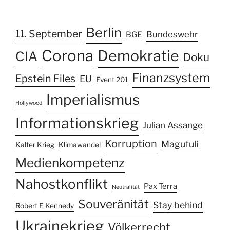
Berlin
11. September
Bundeswehr
BGE
Corona
Demokratie
CIA
Doku
Finanzsystem
Epstein Files
EU
Event 201
Imperialismus
Hollywood
Informationskrieg
Julian Assange
Korruption
Magufuli
Kalter Krieg
Klimawandel
Medienkompetenz
Nahostkonflikt
Pax Terra
Neutralität
Souveränität
Stay behind
Robert F. Kennedy
Ukrainekrieg
Völkerrecht