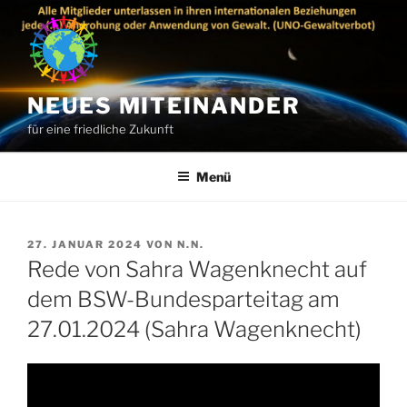
Zum
Inhalt
springen
NEUES MITEINANDER
für eine friedliche Zukunft
Menü
VERÖFFENTLICHT
27. JANUAR 2024
VON
N.N.
AM
Rede von Sahra Wagenknecht auf
dem BSW-Bundesparteitag am
27.01.2024 (Sahra Wagenknecht)