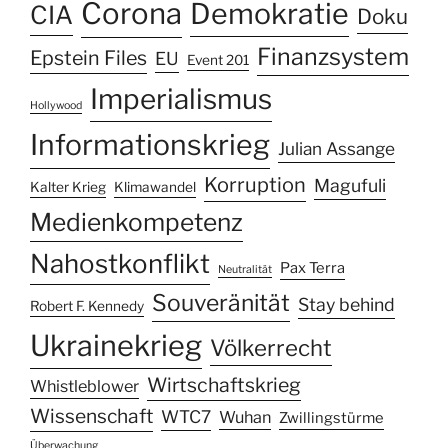
Corona
Demokratie
CIA
Doku
Finanzsystem
Epstein Files
EU
Event 201
Imperialismus
Hollywood
Informationskrieg
Julian Assange
Korruption
Magufuli
Kalter Krieg
Klimawandel
Medienkompetenz
Nahostkonflikt
Pax Terra
Neutralität
Souveränität
Stay behind
Robert F. Kennedy
Ukrainekrieg
Völkerrecht
Wirtschaftskrieg
Whistleblower
Wissenschaft
WTC7
Wuhan
Zwillingstürme
Überwachung