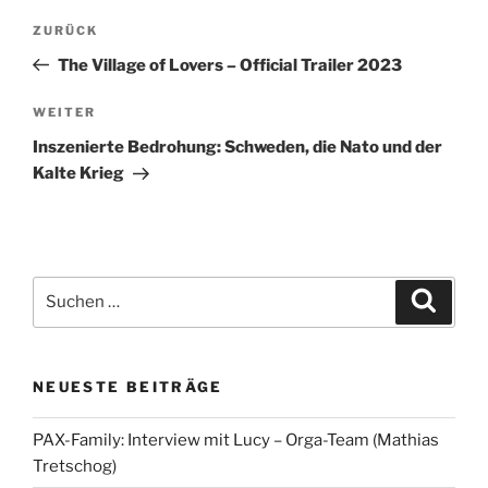
Beitragsnavigation
Vorheriger
ZURÜCK
Beitrag
The Village of Lovers – Official Trailer 2023
Nächster
WEITER
Beitrag
Inszenierte Bedrohung: Schweden, die Nato und der
Kalte Krieg
Suchen
Suche
nach:
NEUESTE BEITRÄGE
PAX-Family: Interview mit Lucy – Orga-Team (Mathias
Tretschog)