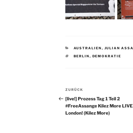
KATEGORIEN
AUSTRALIEN
,
JULIAN ASS
SCHLAGWÖRTER
BERLIN
,
DEMOKRATIE
Beitragsnavigation
Vorheriger
ZURÜCK
Beitrag
[live!] Prozess Tag 1 Teil 2
#FreeAssange Kilez More LIVE 
London! (Kilez More)