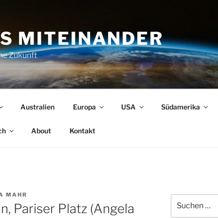
S MITEINANDER
che Zukunft
Australien
Europa
USA
Südamerika
ch
About
Kontakt
A MAHR
Suchen
n, Pariser Platz (Angela
nach: