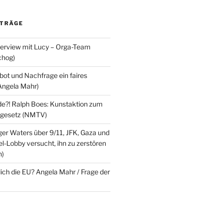
ITRÄGE
terview mit Lucy – Orga-Team
chog)
ot und Nachfrage ein faires
Angela Mahr)
?! Ralph Boes: Kunstaktion zum
ndgesetz (NMTV)
ger Waters über 9/11, JFK, Gaza und
l-Lobby versucht, ihn zu zerstören
n)
lich die EU? Angela Mahr / Frage der