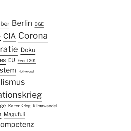
k
ram
Tube
Berlin
mber
BGE
Corona
CIA
r
atie
Doku
les
EU
Event 201
ystem
Hollywood
alismus
ationskrieg
nge
Kalter Krieg
Klimawandel
n
Magufuli
kompetenz