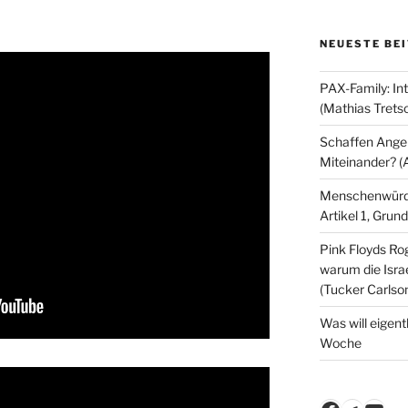
NEUESTE BE
PAX-Family: In
(Mathias Trets
Schaffen Angeb
Miteinander? (
Menschenwürde
Artikel 1, Gru
Pink Floyds Ro
warum die Israe
(Tucker Carlso
Was will eigent
Woche