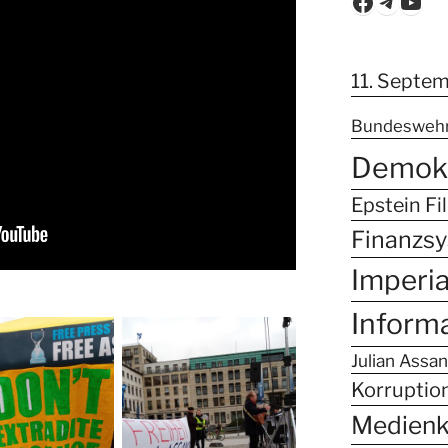
Faceboo
Teleg
You
11. Septe
Bundesweh
Demokr
Epstein Fi
Finanzs
Imperi
Inform
Julian Assa
Korruptio
Medien