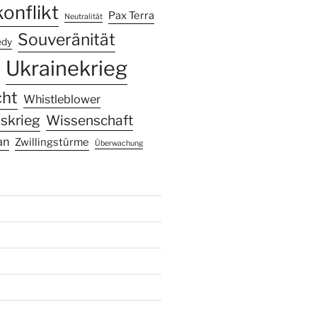
onflikt
Pax Terra
Neutralität
Souveränität
edy
Ukrainekrieg
cht
Whistleblower
skrieg
Wissenschaft
an
Zwillingstürme
Überwachung