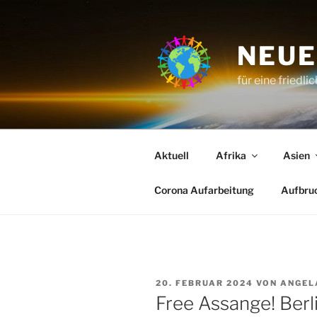
Zum
Inhalt
springen
NEUE
für eine friedli
Aktuell
Afrika
Asien
Corona Aufarbeitung
Aufbru
VERÖFFENTLICHT
20. FEBRUAR 2024
VON
ANGEL
AM
Free Assange! Berli