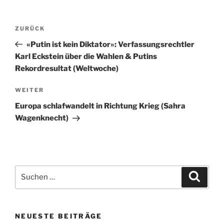
Beitragsnavigation
Vorheriger
ZURÜCK
Beitrag
«Putin ist kein Diktator»: Verfassungsrechtler
Karl Eckstein über die Wahlen & Putins
Rekordresultat (Weltwoche)
Nächster
WEITER
Beitrag
Europa schlafwandelt in Richtung Krieg (Sahra
Wagenknecht)
Suchen
Suche
nach:
NEUESTE BEITRÄGE