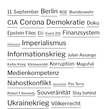
Berlin
11. September
Bundeswehr
BGE
Corona
Demokratie
CIA
Doku
Finanzsystem
Epstein Files
EU
Event 201
Imperialismus
Hollywood
Informationskrieg
Julian Assange
Korruption
Magufuli
Kalter Krieg
Klimawandel
Medienkompetenz
Nahostkonflikt
Pax Terra
Neutralität
Souveränität
Stay behind
Robert F. Kennedy
Ukrainekrieg
Völkerrecht