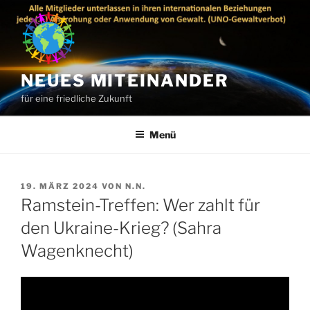
Zum
Inhalt
springen
NEUES MITEINANDER
für eine friedliche Zukunft
Menü
VERÖFFENTLICHT
19. MÄRZ 2024
VON
N.N.
AM
Ramstein-Treffen: Wer zahlt für
den Ukraine-Krieg? (Sahra
Wagenknecht)