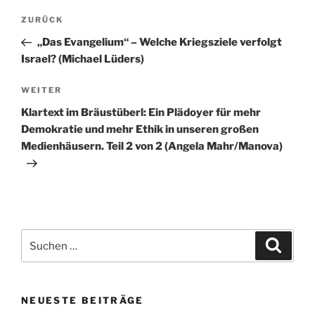
Beitragsnavigation
Vorheriger
ZURÜCK
Beitrag
„Das Evangelium“ – Welche Kriegsziele verfolgt
Israel? (Michael Lüders)
Nächster
WEITER
Beitrag
Klartext im Bräustüberl: Ein Plädoyer für mehr
Demokratie und mehr Ethik in unseren großen
Medienhäusern. Teil 2 von 2 (Angela Mahr/Manova)
Suchen
Suche
nach:
NEUESTE BEITRÄGE