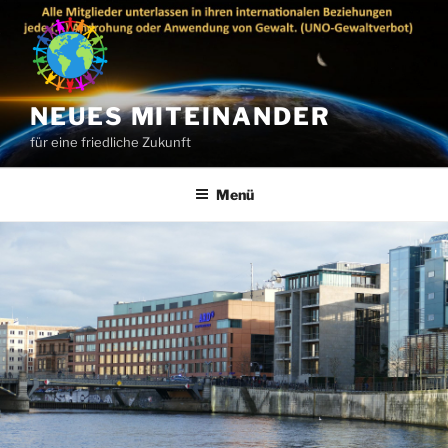
Zum
Inhalt
springen
NEUES MITEINANDER
für eine friedliche Zukunft
Menü