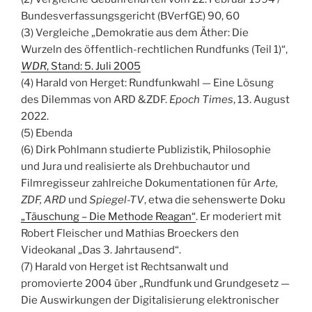
Bundesverfassungsgericht (BVerfGE) 90, 60
(3) Vergleiche „Demokratie aus dem Äther: Die
Wurzeln des öffentlich-rechtlichen Rundfunks (Teil 1)“,
WDR
, Stand: 5. Juli 2005
(4) Harald von Herget: Rundfunkwahl — Eine Lösung
des Dilemmas von ARD &ZDF.
Epoch Times
, 13. August
2022.
(5) Ebenda
(6) Dirk Pohlmann studierte Publizistik, Philosophie
und Jura und realisierte als Drehbuchautor und
Filmregisseur zahlreiche Dokumentationen für
Arte,
ZDF, ARD
und
Spiegel-TV
, etwa die sehenswerte Doku
„Täuschung – Die Methode Reagan“
. Er moderiert mit
Robert Fleischer und Mathias Broeckers den
Videokanal „Das 3. Jahrtausend“.
(7) Harald von Herget ist Rechtsanwalt und
promovierte 2004 über „Rundfunk und Grundgesetz —
Die Auswirkungen der Digitalisierung elektronischer