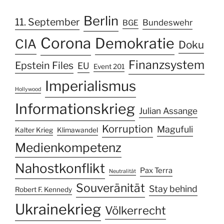
Berlin
11. September
Bundeswehr
BGE
Corona
Demokratie
CIA
Doku
Finanzsystem
Epstein Files
EU
Event 201
Imperialismus
Hollywood
Informationskrieg
Julian Assange
Korruption
Magufuli
Kalter Krieg
Klimawandel
Medienkompetenz
Nahostkonflikt
Pax Terra
Neutralität
Souveränität
Stay behind
Robert F. Kennedy
Ukrainekrieg
Völkerrecht