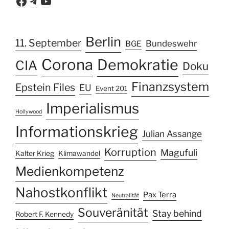
Facebook
Telegram
YouTube
Berlin
11. September
Bundeswehr
BGE
Corona
Demokratie
CIA
Doku
Finanzsystem
Epstein Files
EU
Event 201
Imperialismus
Hollywood
Informationskrieg
Julian Assange
Korruption
Magufuli
Kalter Krieg
Klimawandel
Medienkompetenz
Nahostkonflikt
Pax Terra
Neutralität
Souveränität
Stay behind
Robert F. Kennedy