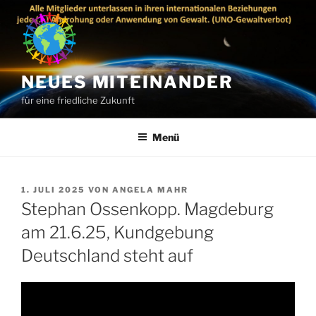
Zum
Inhalt
springen
NEUES MITEINANDER
für eine friedliche Zukunft
Menü
VERÖFFENTLICHT
1. JULI 2025
VON
ANGELA MAHR
AM
Stephan Ossenkopp. Magdeburg
am 21.6.25, Kundgebung
Deutschland steht auf