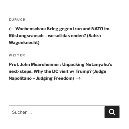
Beitragsnavigation
Vorheriger
ZURÜCK
Beitrag
Wochenschau: Krieg gegen Iran und NATO im
Rüstungsrausch – wo soll das enden? (Sahra
Wagenknecht)
Nächster
WEITER
Beitrag
Prof. John Mearsheimer : Unpacking Netanyahu’s
next-steps. Why the DC visit w/ Trump? (Judge
Napolitano – Judging Freedom)
Suchen
Suche
nach: