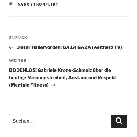
SCHLAGWÖRTER
NAHOSTKONFLIKT
Beitragsnavigation
Vorheriger
ZURÜCK
Beitrag
Dieter Hallervorden: GAZA GAZA (weltnetz TV)
Nächster
WEITER
Beitrag
BODENLOS! Gabriele Krone-Schmalz über die
heutige Meinungsfreiheit, Anstand und Respekt
(Mentale Fitness)
Suchen
Suche
nach: