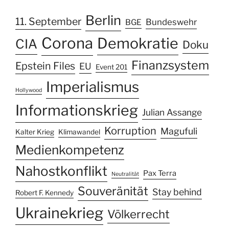
Berlin
11. September
Bundeswehr
BGE
Corona
Demokratie
CIA
Doku
Finanzsystem
Epstein Files
EU
Event 201
Imperialismus
Hollywood
Informationskrieg
Julian Assange
Korruption
Magufuli
Kalter Krieg
Klimawandel
Medienkompetenz
Nahostkonflikt
Pax Terra
Neutralität
Souveränität
Stay behind
Robert F. Kennedy
Ukrainekrieg
Völkerrecht