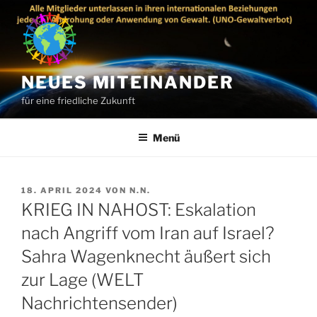
Zum
Inhalt
springen
NEUES MITEINANDER
für eine friedliche Zukunft
Menü
VERÖFFENTLICHT
18. APRIL 2024
VON
N.N.
AM
KRIEG IN NAHOST: Eskalation
nach Angriff vom Iran auf Israel?
Sahra Wagenknecht äußert sich
zur Lage (WELT
Nachrichtensender)