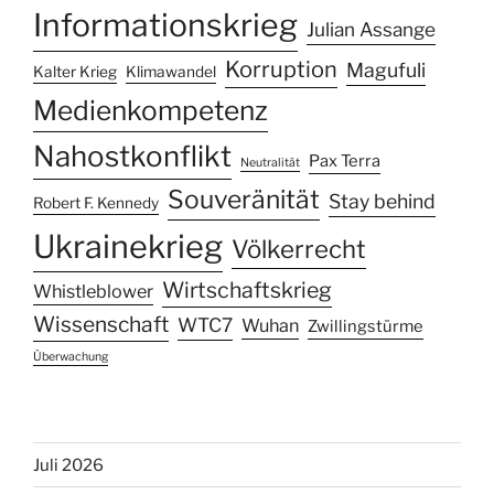
Informationskrieg
Julian Assange
Korruption
Magufuli
Kalter Krieg
Klimawandel
Medienkompetenz
Nahostkonflikt
Pax Terra
Neutralität
Souveränität
Stay behind
Robert F. Kennedy
Ukrainekrieg
Völkerrecht
Wirtschaftskrieg
Whistleblower
Wissenschaft
WTC7
Wuhan
Zwillingstürme
Überwachung
Juli 2026