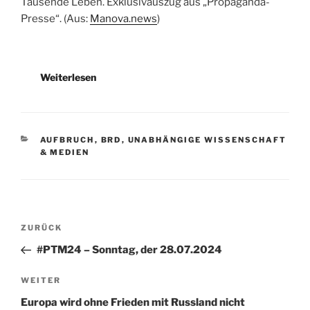
Tausende Leben. Exklusivauszug aus „Propaganda-
Presse“. (Aus:
Manova.news
)
Weiterlesen
KATEGORIEN
AUFBRUCH
,
BRD
,
UNABHÄNGIGE WISSENSCHAFT
& MEDIEN
Beitragsnavigation
Vorheriger
ZURÜCK
Beitrag
#PTM24 – Sonntag, der 28.07.2024
Nächster
WEITER
Beitrag
Europa wird ohne Frieden mit Russland nicht