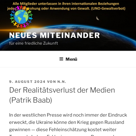
Zum
Inhalt
springen
NEUES MITEINANDER
für eine friedliche Zukunft
Menü
VERÖFFENTLICHT
9. AUGUST 2024
VON
N.N.
AM
Der Realitätsverlust der Medien
(Patrik Baab)
In der westlichen Presse wird noch immer der Eindruck
erweckt, die Ukraine könne den Krieg gegen Russland
gewinnen — diese Fehleinschätzung kostet weiter