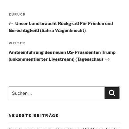
Beitragsnavigation
Vorheriger
ZURÜCK
Beitrag
Unser Land braucht Rückgrat! Für Frieden und
Gerechtigkeit! (Sahra Wagenknecht)
Nächster
WEITER
Beitrag
Amtseinführung des neuen US-Präsidenten Trump
(unkommentierter Livestream) (Tagesschau)
Suchen
Suche
nach:
NEUESTE BEITRÄGE