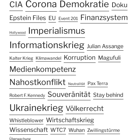
Corona
Demokratie
CIA
Doku
Finanzsystem
Epstein Files
EU
Event 201
Imperialismus
Hollywood
Informationskrieg
Julian Assange
Korruption
Magufuli
Kalter Krieg
Klimawandel
Medienkompetenz
Nahostkonflikt
Pax Terra
Neutralität
Souveränität
Stay behind
Robert F. Kennedy
Ukrainekrieg
Völkerrecht
Wirtschaftskrieg
Whistleblower
Wissenschaft
WTC7
Wuhan
Zwillingstürme
Überwachung