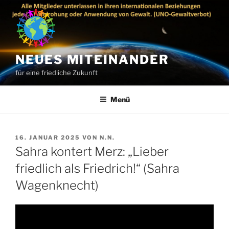
Zum
Inhalt
springen
NEUES MITEINANDER
für eine friedliche Zukunft
Menü
VERÖFFENTLICHT
16. JANUAR 2025
VON
N.N.
AM
Sahra kontert Merz: „Lieber
friedlich als Friedrich!“ (Sahra
Wagenknecht)