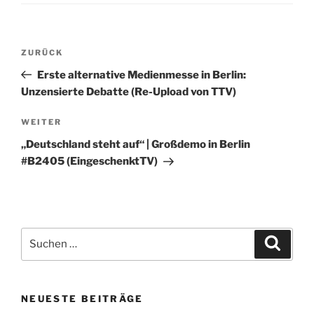
Beitragsnavigation
Vorheriger
ZURÜCK
Beitrag
Erste alternative Medienmesse in Berlin:
Unzensierte Debatte (Re-Upload von TTV)
Nächster
WEITER
Beitrag
„Deutschland steht auf“ | Großdemo in Berlin
#B2405 (EingeschenktTV)
Suchen
Suche
nach:
NEUESTE BEITRÄGE