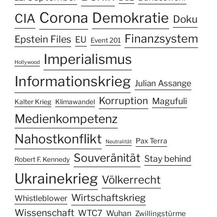
Corona
Demokratie
CIA
Doku
Finanzsystem
Epstein Files
EU
Event 201
Imperialismus
Hollywood
Informationskrieg
Julian Assange
Korruption
Magufuli
Kalter Krieg
Klimawandel
Medienkompetenz
Nahostkonflikt
Pax Terra
Neutralität
Souveränität
Stay behind
Robert F. Kennedy
Ukrainekrieg
Völkerrecht
Wirtschaftskrieg
Whistleblower
Wissenschaft
WTC7
Wuhan
Zwillingstürme