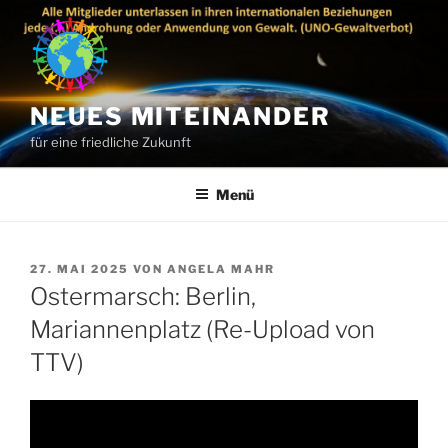
Zum
Inhalt
springen
NEUES MITEINANDER
für eine friedliche Zukunft
Menü
VERÖFFENTLICHT
27. MAI 2025
VON
ANGELA MAHR
AM
Ostermarsch: Berlin,
Mariannenplatz (Re-Upload von
TTV)