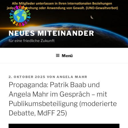
Zum
Inhalt
springen
NEUES MITEINANDER
für eine friedliche Zukunft
Menü
VERÖFFENTLICHT
2. OKTOBER 2025
VON
ANGELA MAHR
AM
Propaganda: Patrik Baab und
Angela Mahr im Gespräch – mit
Publikumsbeteiligung (moderierte
Debatte, MdFF 25)