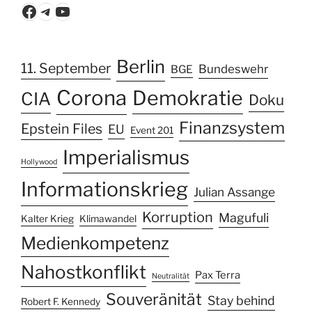
Facebook
Telegram
YouTube
Berlin
11. September
Bundeswehr
BGE
Corona
Demokratie
CIA
Doku
Finanzsystem
Epstein Files
EU
Event 201
Imperialismus
Hollywood
Informationskrieg
Julian Assange
Korruption
Magufuli
Kalter Krieg
Klimawandel
Medienkompetenz
Nahostkonflikt
Pax Terra
Neutralität
Souveränität
Stay behind
Robert F. Kennedy