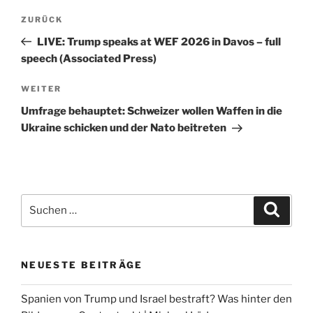
Beitragsnavigation
Vorheriger
ZURÜCK
Beitrag
LIVE: Trump speaks at WEF 2026 in Davos – full
speech (Associated Press)
Nächster
WEITER
Beitrag
Umfrage behauptet: Schweizer wollen Waffen in die
Ukraine schicken und der Nato beitreten
Suchen
Suche
nach:
NEUESTE BEITRÄGE
Spanien von Trump und Israel bestraft? Was hinter den