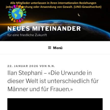
Zum
Inhalt
springen
NEUES MITEINANDER
für eine friedliche Zukunft
Menü
VERÖFFENTLICHT
22. JANUAR 2026
VON
N.N.
AM
Ilan Stephani – «Die Urwunde in
dieser Welt ist unterschiedlich für
Männer und für Frauen.»