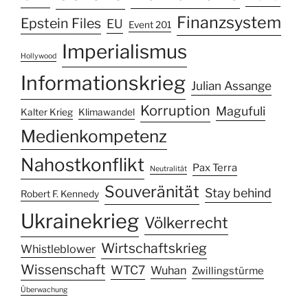
Finanzsystem
Epstein Files
EU
Event 201
Imperialismus
Hollywood
Informationskrieg
Julian Assange
Korruption
Magufuli
Kalter Krieg
Klimawandel
Medienkompetenz
Nahostkonflikt
Pax Terra
Neutralität
Souveränität
Stay behind
Robert F. Kennedy
Ukrainekrieg
Völkerrecht
Wirtschaftskrieg
Whistleblower
Wissenschaft
WTC7
Wuhan
Zwillingstürme
Überwachung