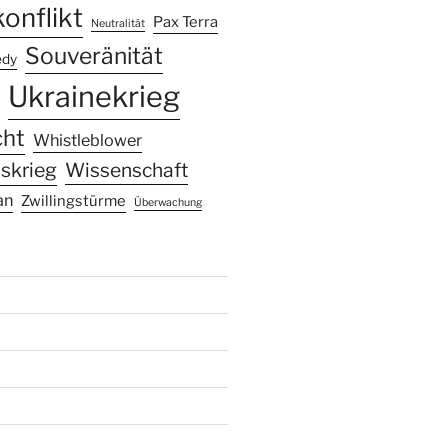
onflikt
Pax Terra
Neutralität
Souveränität
edy
Ukrainekrieg
cht
Whistleblower
skrieg
Wissenschaft
an
Zwillingstürme
Überwachung