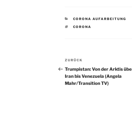
KATEGORIEN
CORONA AUFARBEITUNG
SCHLAGWÖRTER
CORONA
Beitragsnavigation
Vorheriger
ZURÜCK
Beitrag
Trumpistan: Von der Arktis übe
Iran bis Venezuela (Angela
Mahr/Transition TV)