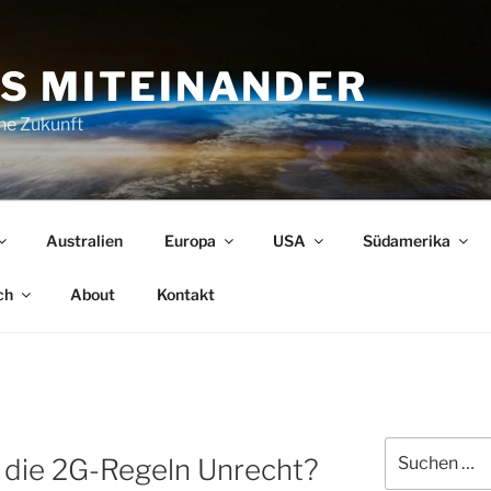
S MITEINANDER
che Zukunft
Australien
Europa
USA
Südamerika
ch
About
Kontakt
Suchen
n die 2G-Regeln Unrecht?
nach: