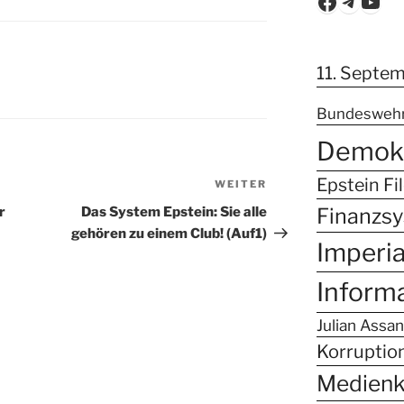
Faceboo
Teleg
You
11. Septe
Bundesweh
Demokr
Epstein Fi
WEITER
Nächster
Beitrag
Finanzs
r
Das System Epstein: Sie alle
gehören zu einem Club! (Auf1)
Imperi
Inform
Julian Assa
Korruptio
Medien