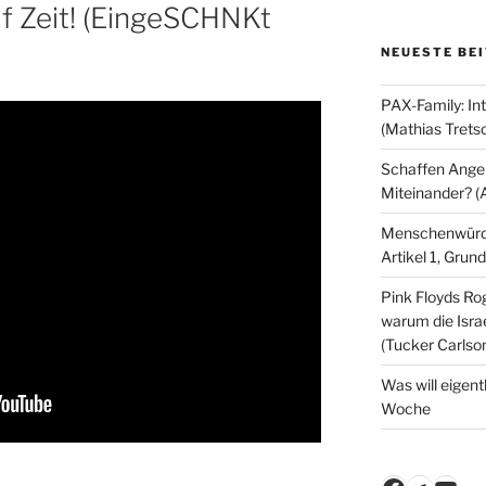
uf Zeit! (EingeSCHNKt
NEUESTE BE
PAX-Family: In
(Mathias Trets
Schaffen Angeb
Miteinander? (
Menschenwürde
Artikel 1, Gru
Pink Floyds Ro
warum die Israe
(Tucker Carlso
Was will eigent
Woche