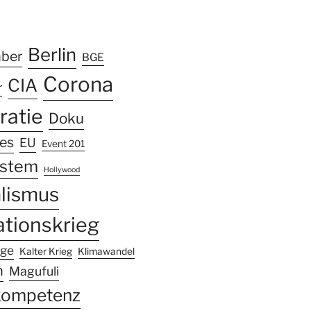
k
ram
Tube
Berlin
mber
BGE
Corona
CIA
r
atie
Doku
les
EU
Event 201
ystem
Hollywood
alismus
ationskrieg
nge
Kalter Krieg
Klimawandel
n
Magufuli
kompetenz