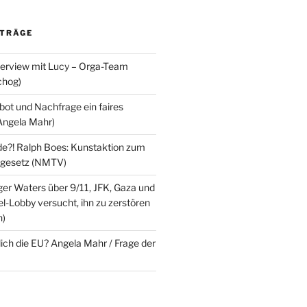
ITRÄGE
terview mit Lucy – Orga-Team
chog)
ot und Nachfrage ein faires
Angela Mahr)
?! Ralph Boes: Kunstaktion zum
ndgesetz (NMTV)
ger Waters über 9/11, JFK, Gaza und
l-Lobby versucht, ihn zu zerstören
n)
lich die EU? Angela Mahr / Frage der