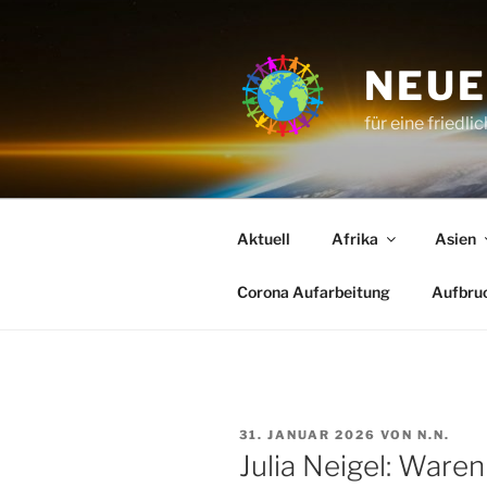
Zum
Inhalt
springen
NEUE
für eine friedli
Aktuell
Afrika
Asien
Corona Aufarbeitung
Aufbru
VERÖFFENTLICHT
31. JANUAR 2026
VON
N.N.
AM
Julia Neigel: Ware