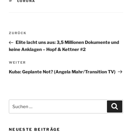
SCHLAGWÖRTER
CORONA
Beitragsnavigation
Vorheriger
ZURÜCK
Beitrag
Elite lacht uns aus: 3,5 Millionen Dokumente und
keine Anklagen – Hopf & Kettner #2
Nächster
WEITER
Beitrag
Kuba: Geplante Not? (Angela Mahr/Transition TV)
Suchen
Suche
nach:
NEUESTE BEITRÄGE