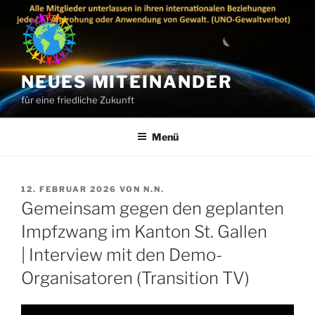
Zum
Inhalt
springen
NEUES MITEINANDER
für eine friedliche Zukunft
Menü
VERÖFFENTLICHT
12. FEBRUAR 2026
VON
N.N.
AM
Gemeinsam gegen den geplanten
Impfzwang im Kanton St. Gallen
| Interview mit den Demo-
Organisatoren (Transition TV)