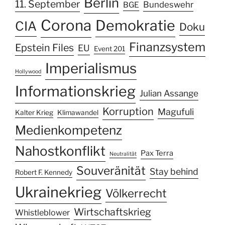
Berlin
11. September
Bundeswehr
BGE
Corona
Demokratie
CIA
Doku
Finanzsystem
Epstein Files
EU
Event 201
Imperialismus
Hollywood
Informationskrieg
Julian Assange
Korruption
Magufuli
Kalter Krieg
Klimawandel
Medienkompetenz
Nahostkonflikt
Pax Terra
Neutralität
Souveränität
Stay behind
Robert F. Kennedy
Ukrainekrieg
Völkerrecht
Wirtschaftskrieg
Whistleblower