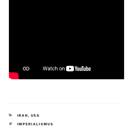
KATEGORIEN
IRAN
,
USA
SCHLAGWÖRTER
IMPERIALISMUS