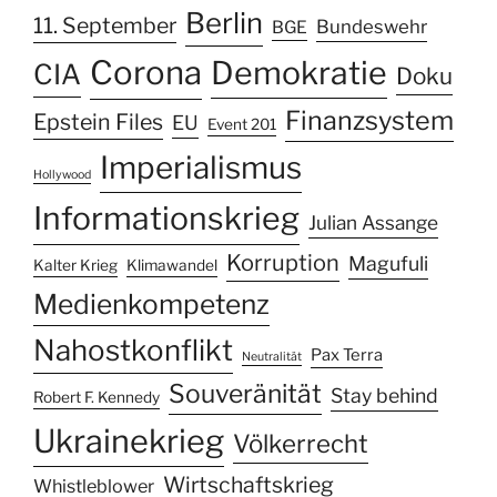
Berlin
11. September
Bundeswehr
BGE
Corona
Demokratie
CIA
Doku
Finanzsystem
Epstein Files
EU
Event 201
Imperialismus
Hollywood
Informationskrieg
Julian Assange
Korruption
Magufuli
Kalter Krieg
Klimawandel
Medienkompetenz
Nahostkonflikt
Pax Terra
Neutralität
Souveränität
Stay behind
Robert F. Kennedy
Ukrainekrieg
Völkerrecht
Wirtschaftskrieg
Whistleblower