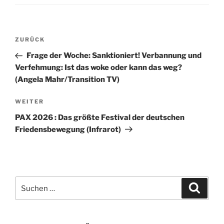
Beitragsnavigation
Vorheriger
ZURÜCK
Beitrag
Frage der Woche: Sanktioniert! Verbannung und
Verfehmung: Ist das woke oder kann das weg?
(Angela Mahr/Transition TV)
Nächster
WEITER
Beitrag
PAX 2026 : Das größte Festival der deutschen
Friedensbewegung (Infrarot)
Suchen
Suche
nach: