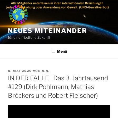
Zum
Inhalt
springen
NEUES MITEINANDER
für eine friedliche Zukunft
Menü
VERÖFFENTLICHT
8. MAI 2026
VON
N.N.
AM
IN DER FALLE | Das 3. Jahrtausend
#129 (Dirk Pohlmann, Mathias
Bröckers und Robert Fleischer)